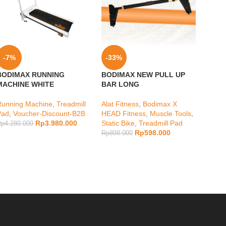
-7%
-33%
-21
BODIMAX RUNNING
BODIMAX NEW PULL UP
SOL
MACHINE WHITE
BAR LONG
OUT
BODI
Running Machine
,
Treadmill
Alat Fitness
,
Bodimax X
MINT
Pad
,
Voucher-Discount-B2B
HEAD Fitness
,
Muscle Tools
,
Rp
3.980.000
Static Bike
,
Treadmill Pad
Rp
4.280.000
cardio
Rp
598.000
Rp
898.000
Vouch
Rp
3.2