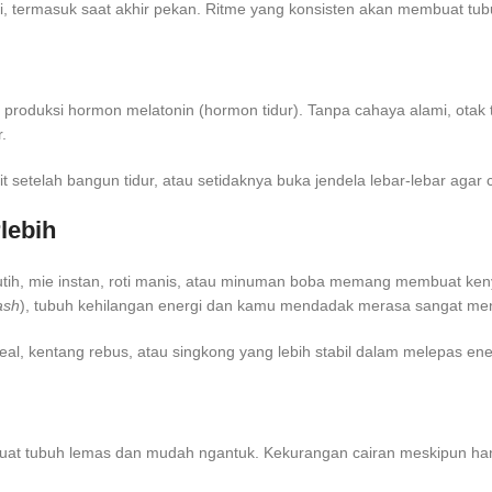
i, termasuk saat akhir pekan. Ritme yang konsisten akan membuat tubu
produksi hormon melatonin (hormon tidur). Tanpa cahaya alami, otak t
.
 setelah bangun tidur, atau setidaknya buka jendela lebar-lebar agar
lebih
putih, mie instan, roti manis, atau minuman boba memang membuat ken
ash
), tubuh kehilangan energi dan kamu mendadak merasa sangat me
meal, kentang rebus, atau singkong yang lebih stabil dalam melepas ene
at tubuh lemas dan mudah ngantuk. Kekurangan cairan meskipun hany