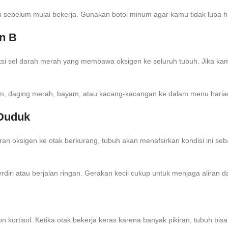
n sebelum mulai bekerja. Gunakan botol minum agar kamu tidak lupa hi
in B
uksi sel darah merah yang membawa oksigen ke seluruh tubuh. Jika kamu
am, daging merah, bayam, atau kacang-kacangan ke dalam menu haria
 Duduk
ran oksigen ke otak berkurang, tubuh akan menafsirkan kondisi ini seba
diri atau berjalan ringan. Gerakan kecil cukup untuk menjaga aliran da
ortisol. Ketika otak bekerja keras karena banyak pikiran, tubuh bisa 