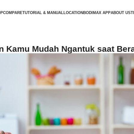
OP
COMPARE
TUTORIAL & MANUAL
LOCATION
BODIMAX APP
ABOUT US
T
n Kamu Mudah Ngantuk saat Bera