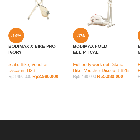
-14%
-7%
BODIMAX X-BIKE PRO
BODIMAX FOLD
IVORY
ELLIPTICAL
Static Bike
,
Voucher-
Full body work out
,
Static
Discount-B2B
Bike
,
Voucher-Discount-B2B
Rp
2.980.000
Rp
5.080.000
Rp
3.480.000
Rp
5.480.000