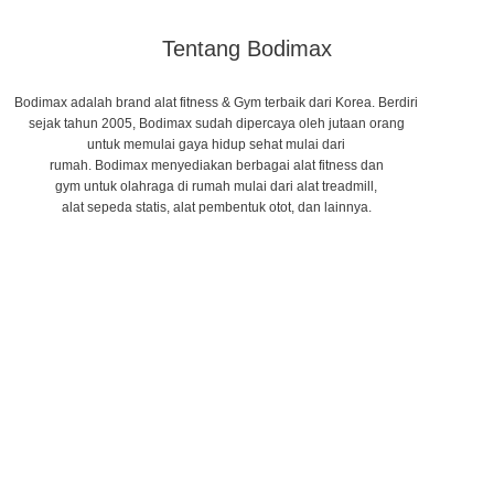
Tentang Bodimax
Bodimax adalah brand alat fitness & Gym terbaik dari Korea. Berdiri
sejak tahun 2005, Bodimax sudah dipercaya oleh jutaan orang
untuk memulai gaya hidup sehat mulai dari
rumah.
Bodimax
menyediakan
berbagai
alat
fitness dan
gym
untuk
olahraga
di
rumah
mulai
dari alat
treadmill,
alat
sepeda
statis,
alat
pembentuk
otot
,
dan lainnya
.