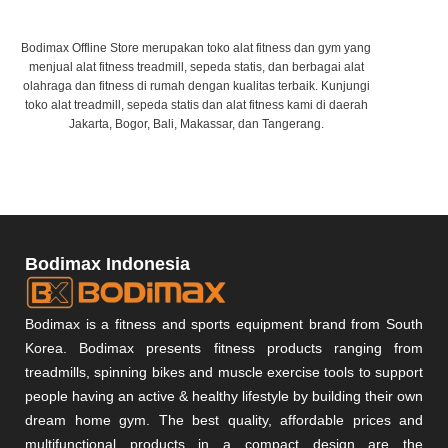
Bodimax Offline Store merupakan toko alat fitness dan gym yang
menjual alat fitness treadmill, sepeda statis, dan berbagai alat
olahraga dan fitness di rumah dengan kualitas terbaik. Kunjungi
toko alat treadmill, sepeda statis dan alat fitness kami di daerah
Jakarta, Bogor, Bali, Makassar, dan Tangerang.
Bodimax Indonesia
Bodimax is a fitness and sports equipment brand from South
Korea. Bodimax presents fitness products ranging from
treadmills, spinning bikes and muscle exercise tools to support
people having an active & healthy lifestyle by building their own
dream home gym. The best quality, affordable prices and
multifunctional products in a compact design are the