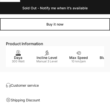
Sold Out - Notify me when it’s available
Buy it now
Product Information
Daya
Incline Level
Max Speed
Blueto
300 Watt
Manual 3 Level
10 km/jam
No
Customer service
Shipping Discount