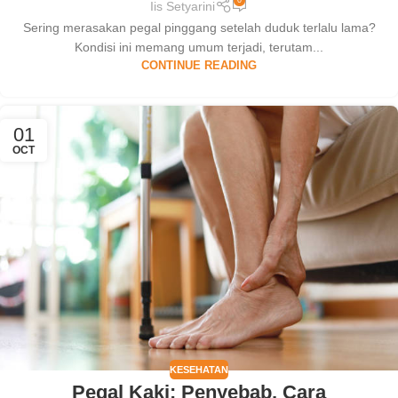
0
Iis Setyarini
Sering merasakan pegal pinggang setelah duduk terlalu lama?
Kondisi ini memang umum terjadi, terutam...
CONTINUE READING
01
OCT
KESEHATAN
Pegal Kaki: Penyebab, Cara