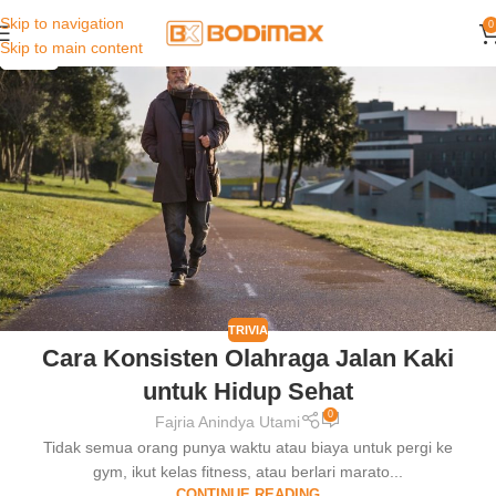
Skip to navigation
0
01
Skip to main content
OCT
TRIVIA
Cara Konsisten Olahraga Jalan Kaki
untuk Hidup Sehat
0
Fajria Anindya Utami
Tidak semua orang punya waktu atau biaya untuk pergi ke
gym, ikut kelas fitness, atau berlari marato...
CONTINUE READING