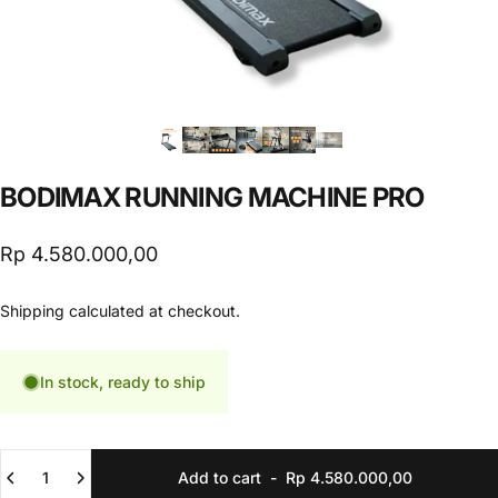
BODIMAX
RUNNING
MACHINE
PRO
Rp 4.580.000,00
Shipping
calculated at checkout.
In stock, ready to ship
Quantity
Add to cart
-
Rp 4.580.000,00