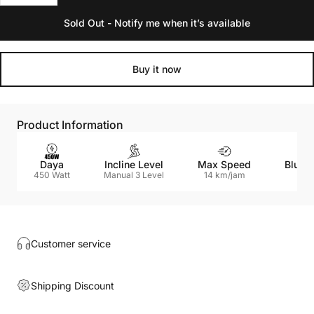
Sold Out - Notify me when it’s available
Buy it now
Product Information
Daya
Incline Level
Max Speed
Blueto
450 Watt
Manual 3 Level
14 km/jam
Yes
Customer service
Shipping Discount