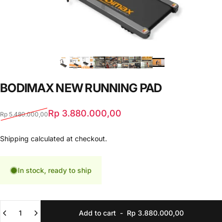
BODIMAX
NEW
RUNNING
PAD
Sale price
Regular price
Rp 3.880.000,00
Rp 5.480.000,00
Shipping
calculated at checkout.
In stock, ready to ship
Quantity
Add to cart
-
Rp 3.880.000,00