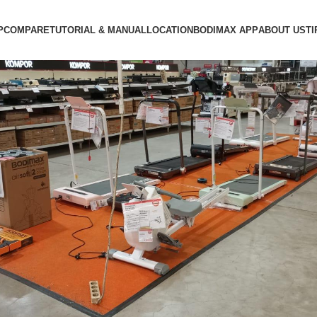
P
COMPARE
TUTORIAL & MANUAL
LOCATION
BODIMAX APP
ABOUT US
TI