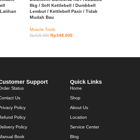
ell
8kg / Soft Kettlebell / Dumbbell
 Latihan
Lembut / Kettlebell Pasir / Tidak
Mudah Bau
Muscle Tools
Rp
348.000
Rp
428.000
Customer Support
Quick Links
Order Status
Home
Contact Us
Shop
Privacy Policy
About Us
Refund Policy
Location
Delivery Policy
Service Center
Manual Book
Blog