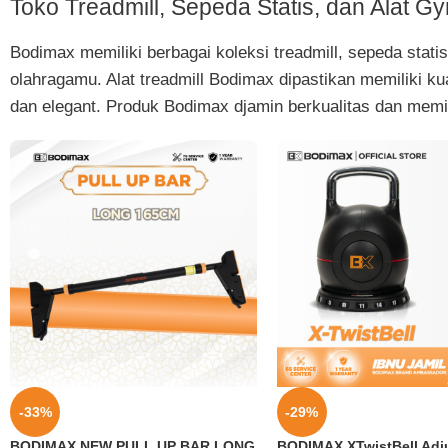
Toko Treadmill, Sepeda Statis, dan Alat G
Bodimax memiliki berbagai koleksi treadmill, sepeda stat
olahragamu. Alat treadmill Bodimax dipastikan memiliki k
dan elegant. Produk Bodimax djamin berkualitas dan memil
-33%
-29%
BODIMAX NEW PULL UP BAR LONG
BODIMAX XTwistBell Adj