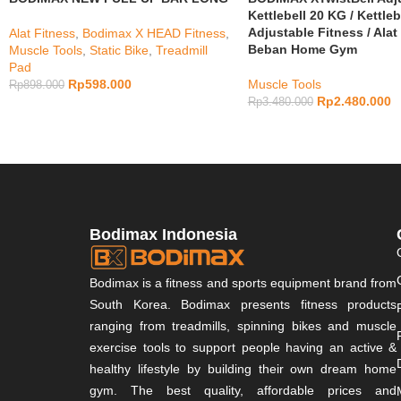
Kettlebell 20 KG / Kettleb
Adjustable Fitness / Alat
Alat Fitness
,
Bodimax X HEAD Fitness
,
Beban Home Gym
Muscle Tools
,
Static Bike
,
Treadmill
Pad
Rp
598.000
Muscle Tools
Rp
898.000
Rp
2.480.000
Rp
3.480.000
Bodimax Indonesia
Bodimax is a fitness and sports equipment brand from
South Korea. Bodimax presents fitness products
ranging from treadmills, spinning bikes and muscle
exercise tools to support people having an active &
healthy lifestyle by building their own dream home
gym. The best quality, affordable prices and