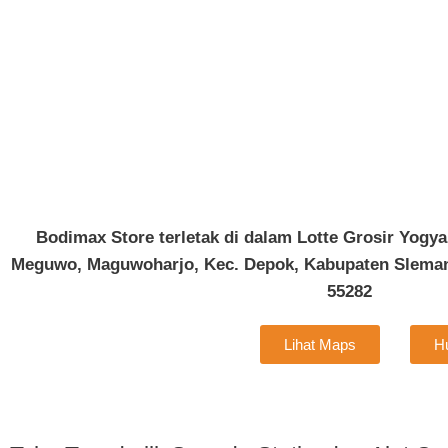
Bodimax Store terletak di dalam Lotte Grosir Yogyak
Meguwo, Maguwoharjo, Kec. Depok, Kabupaten Sleman
55282
Lihat Maps
H