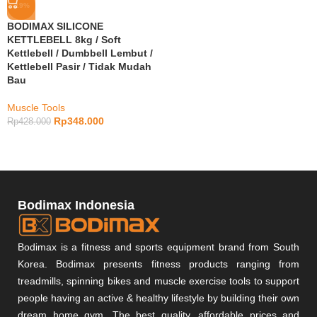
-19%
BODIMAX SILICONE
KETTLEBELL 8kg / Soft
Kettlebell / Dumbbell Lembut /
Kettlebell Pasir / Tidak Mudah
Bau
Muscle Tools
Rp
348.000
Rp
428.000
Bodimax Indonesia
Bodimax is a fitness and sports equipment brand from South
Korea. Bodimax presents fitness products ranging from
treadmills, spinning bikes and muscle exercise tools to support
people having an active & healthy lifestyle by building their own
dream home gym. The best quality, affordable prices and