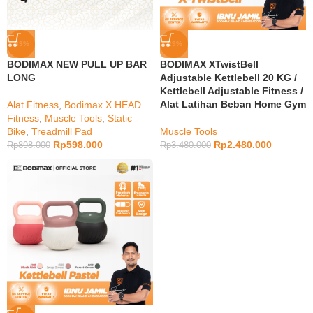
-33%
-29%
BODIMAX NEW PULL UP BAR
BODIMAX XTwistBell
LONG
Adjustable Kettlebell 20 KG /
Kettlebell Adjustable Fitness /
Alat Latihan Beban Home Gym
Alat Fitness
,
Bodimax X HEAD
Fitness
,
Muscle Tools
,
Static
Bike
,
Treadmill Pad
Muscle Tools
Rp
598.000
Rp
2.480.000
Rp
898.000
Rp
3.480.000