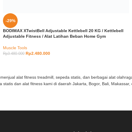
-29%
BODIMAX XTwistBell Adjustable Kettlebell 20 KG / Kettlebell
Adjustable Fitness / Alat Latihan Beban Home Gym
Muscle Tools
Rp
2.480.000
Rp
3.480.000
enjual alat fitness treadmill, sepeda statis, dan berbagai alat olahrag
da statis dan alat fitness kami di daerah Jakarta, Bogor, Bali, Makassar