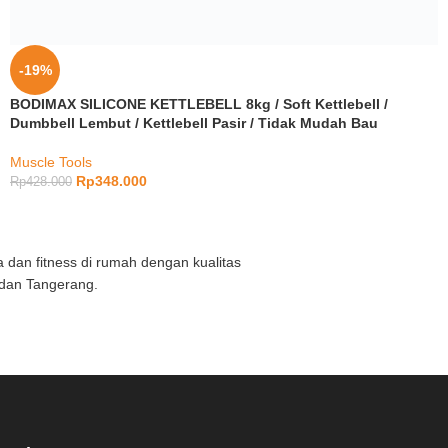
-19%
BODIMAX SILICONE KETTLEBELL 8kg / Soft Kettlebell /
Dumbbell Lembut / Kettlebell Pasir / Tidak Mudah Bau
Muscle Tools
Rp
348.000
Rp
428.000
a dan fitness di rumah dengan kualitas
, dan Tangerang.