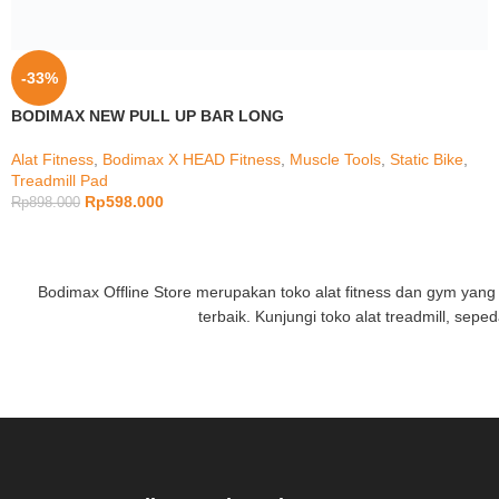
-33%
BODIMAX NEW PULL UP BAR LONG
Alat Fitness
,
Bodimax X HEAD Fitness
,
Muscle Tools
,
Static Bike
,
Treadmill Pad
Rp
598.000
Rp
898.000
Bodimax Offline Store merupakan toko alat fitness dan gym yang m
terbaik. Kunjungi toko alat treadmill, sepe