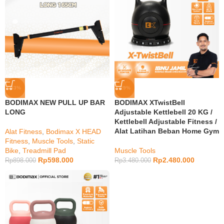
-33%
-29%
BODIMAX NEW PULL UP BAR
BODIMAX XTwistBell
LONG
Adjustable Kettlebell 20 KG /
Kettlebell Adjustable Fitness /
Alat Latihan Beban Home Gym
Alat Fitness
,
Bodimax X HEAD
Fitness
,
Muscle Tools
,
Static
Bike
,
Treadmill Pad
Muscle Tools
Rp
598.000
Rp
2.480.000
Rp
898.000
Rp
3.480.000