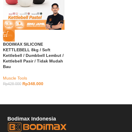
-19%
BODIMAX SILICONE
KETTLEBELL 8kg / Soft
Kettlebell / Dumbbell Lembut /
Kettlebell Pasir / Tidak Mudah
Bau
Muscle Tools
Rp
348.000
Rp
428.000
Bodimax Indonesia