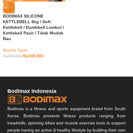
-19%
BODIMAX SILICONE
KETTLEBELL 8kg / Soft
Kettlebell / Dumbbell Lembut /
Kettlebell Pasir / Tidak Mudah
Bau
Muscle Tools
Rp
348.000
Rp
428.000
Bodimax Indonesia
Bodimax is a fitness and sports equipment brand from South
Korea. Bodimax presents fitness products ranging from
treadmills, spinning bikes and muscle exercise tools to support
people having an active & healthy lifestyle by building their own