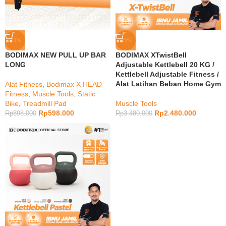
-33%
-29%
BODIMAX NEW PULL UP BAR
BODIMAX XTwistBell
LONG
Adjustable Kettlebell 20 KG /
Kettlebell Adjustable Fitness /
Alat Latihan Beban Home Gym
Alat Fitness
,
Bodimax X HEAD
Fitness
,
Muscle Tools
,
Static
Bike
,
Treadmill Pad
Muscle Tools
Rp
598.000
Rp
2.480.000
Rp
898.000
Rp
3.480.000