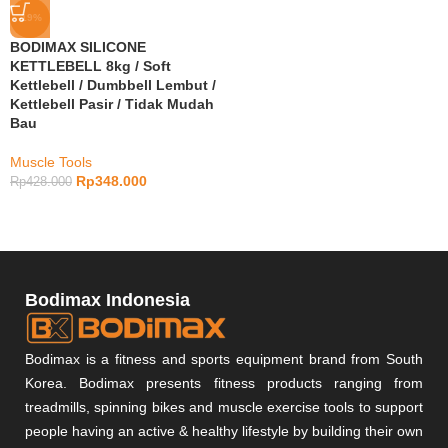
-19%
BODIMAX SILICONE
KETTLEBELL 8kg / Soft
Kettlebell / Dumbbell Lembut /
Kettlebell Pasir / Tidak Mudah
Bau
Muscle Tools
Rp
348.000
Rp
428.000
Bodimax Indonesia
Bodimax is a fitness and sports equipment brand from South
Korea. Bodimax presents fitness products ranging from
treadmills, spinning bikes and muscle exercise tools to support
people having an active & healthy lifestyle by building their own