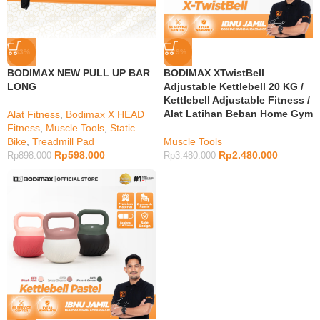
-33%
-29%
BODIMAX NEW PULL UP BAR
BODIMAX XTwistBell
LONG
Adjustable Kettlebell 20 KG /
Kettlebell Adjustable Fitness /
Alat Latihan Beban Home Gym
Alat Fitness
,
Bodimax X HEAD
Fitness
,
Muscle Tools
,
Static
Bike
,
Treadmill Pad
Muscle Tools
Rp
598.000
Rp
2.480.000
Rp
898.000
Rp
3.480.000