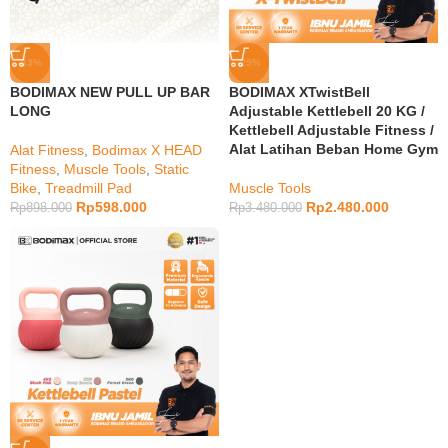
-33%
-29%
BODIMAX NEW PULL UP BAR
BODIMAX XTwistBell
LONG
Adjustable Kettlebell 20 KG /
Kettlebell Adjustable Fitness /
Alat Latihan Beban Home Gym
Alat Fitness
,
Bodimax X HEAD
Fitness
,
Muscle Tools
,
Static
Bike
,
Treadmill Pad
Muscle Tools
Rp
598.000
Rp
2.480.000
Rp
898.000
Rp
3.480.000