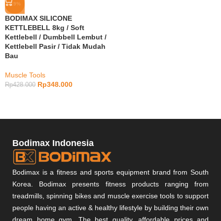
-19%
BODIMAX SILICONE
KETTLEBELL 8kg / Soft
Kettlebell / Dumbbell Lembut /
Kettlebell Pasir / Tidak Mudah
Bau
Muscle Tools
Rp
348.000
Rp
428.000
Bodimax Indonesia
Bodimax is a fitness and sports equipment brand from South
Korea. Bodimax presents fitness products ranging from
treadmills, spinning bikes and muscle exercise tools to support
people having an active & healthy lifestyle by building their own
dream home gym. The best quality, affordable prices and