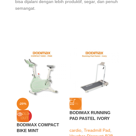
bisa dijalani dengan lebih produktif, segar, dan penuh
semangat.
-20%
-9%
-20%
BODIMAX RUNNING
BODI
SOLD
OUT
PAD PASTEL IVORY
RUNNI
BODIMAX COMPACT
cardio
,
Treadmill Pad
,
cardio
,
BIKE MINT
Voucher-Discount-B2B
Vouche