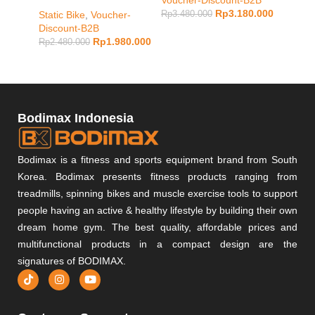
Rp
3.180.000
Static Bike
,
Voucher-
Rp
3.480.000
Rp
5.48
Discount-B2B
Rp
1.980.000
Rp
2.480.000
Bodimax Indonesia
Bodimax is a fitness and sports equipment brand from South
Korea. Bodimax presents fitness products ranging from
treadmills, spinning bikes and muscle exercise tools to support
people having an active & healthy lifestyle by building their own
dream home gym. The best quality, affordable prices and
multifunctional products in a compact design are the
signatures of BODIMAX.