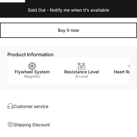
Sold Out - Notify me when it’s available
Buy it now
Product Information
Flywheel System
Resistance Level
Heart Rate
Magnetic
8 Level
Yes
Customer service
Shipping Discount