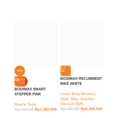
-36%
-10%
-33%
BODIMAX RECUMBENT
BODIM
SOLD
OUT
BIKE WHITE
UP BA
BODIMAX SMART
Lower Body Workout
,
Alat Fi
STEPPER PINK
Static Bike
,
Voucher-
HEAD F
Discount-B2B
Tools
,
Muscle Tools
Rp
6.280.000
Treadm
Rp
1.280.000
Rp
6.980.000
Rp
1.999.000
Rp
898.