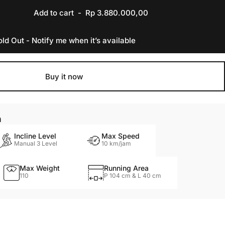
Add to cart
-
Rp 3.880.000,00
old Out - Notify me when it’s available
Buy it now
n
Incline Level
Max Speed
Manual 3 Level
10 km/jam
Max Weight
Running Area
110
P 104 cm & L 40 cm