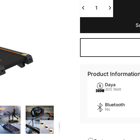
Quantity
S
Product Informatio
Daya
300 Watt
Bluetooth
No