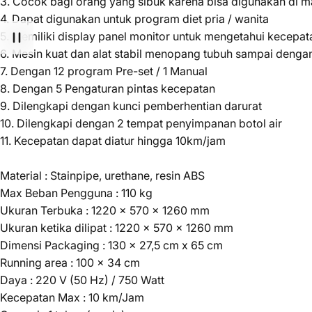
3. Cocok bagi orang yang sibuk karena bisa digunakan di m
4. Dapat digunakan untuk program diet pria / wanita
5. Memiliki display panel monitor untuk mengetahui kecepat
6. Mesin kuat dan alat stabil menopang tubuh sampai denga
7. Dengan 12 program Pre-set / 1 Manual
8. Dengan 5 Pengaturan pintas kecepatan
9. Dilengkapi dengan kunci pemberhentian darurat
10. Dilengkapi dengan 2 tempat penyimpanan botol air
11. Kecepatan dapat diatur hingga 10km/jam
Material : Stainpipe, urethane, resin ABS
Max Beban Pengguna : 110 kg
Ukuran Terbuka : 1220 x 570 x 1260 mm
Ukuran ketika dilipat : 1220 x 570 x 1260 mm
Dimensi Packaging : 130 x 27,5 cm x 65 cm
Running area : 100 x 34 cm
Daya : 220 V (50 Hz) / 750 Watt
Kecepatan Max : 10 km/Jam