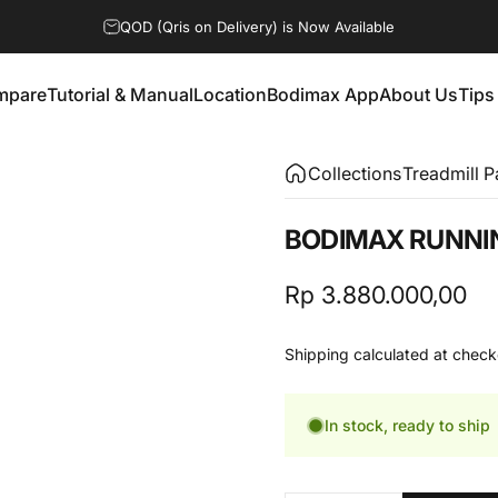
QOD (Qris on Delivery) is Now Available
mpare
Tutorial & Manual
Location
Bodimax App
About Us
Tips
mpare
Tutorial & Manual
Location
Bodimax App
About Us
Tip
Collections
Treadmill 
BODIMAX
RUNNI
Rp 3.880.000,00
Shipping
calculated at check
In stock, ready to ship