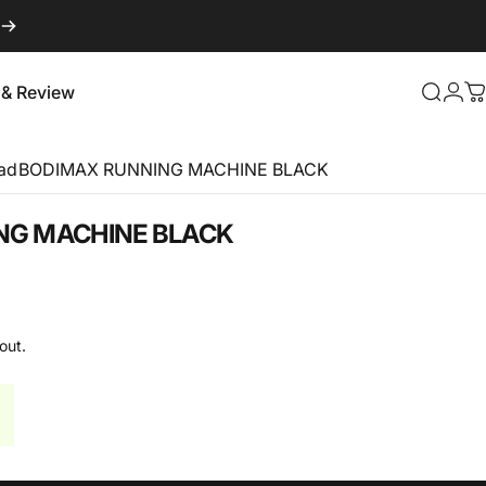
Logi
 & Review
Searc
C
s & Review
Pad
BODIMAX RUNNING MACHINE BLACK
NG
MACHINE
BLACK
out.