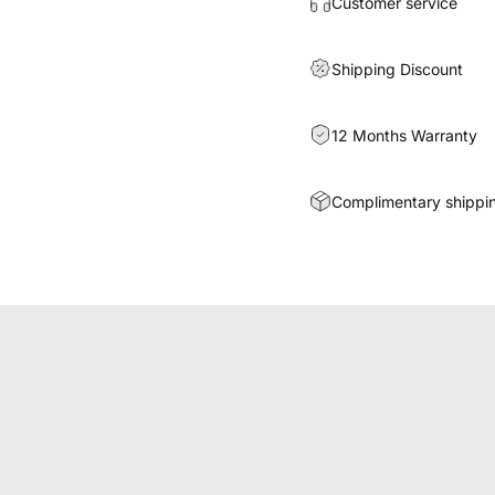
Customer service
Shipping Discount
12 Months Warranty
Complimentary shippin