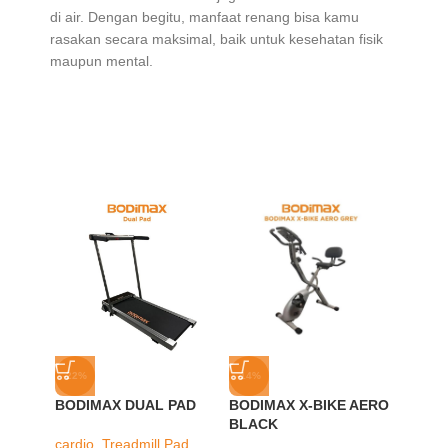
di air. Dengan begitu, manfaat renang bisa kamu
rasakan secara maksimal, baik untuk kesehatan fisik
maupun mental.
-22%
-14%
-23%
BODIMAX DUAL PAD
BODIMAX X-BIKE AERO
BODIM
BLACK
DUMB
HEXA
cardio
,
Treadmill Pad
,