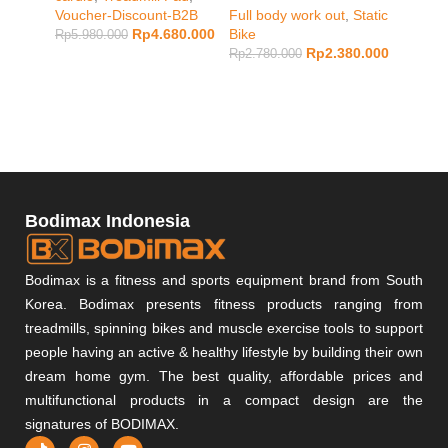
BLUE
Voucher-Discount-B2B
Full body work out
,
Static
Rp
4.680.000
Bike
Rp
5.980.000
Rp
2.380.000
Muscle
Rp
2.780.000
Rp
1.28
Bodimax Indonesia
Bodimax is a fitness and sports equipment brand from South
Korea. Bodimax presents fitness products ranging from
treadmills, spinning bikes and muscle exercise tools to support
people having an active & healthy lifestyle by building their own
dream home gym. The best quality, affordable prices and
multifunctional products in a compact design are the
signatures of BODIMAX.