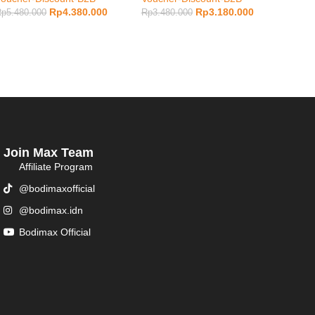
Rp
4.380.000
Rp
3.180.000
Rp
5.480.000
Rp
3.480.000
Rp
4.2
Join Max Team
Affiliate Program
@bodimaxofficial
@bodimax.idn
Bodimax Official