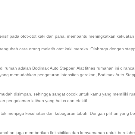
intensif pada otot-otot kaki dan paha, membantu meningkatkan kekuat
mengubah cara orang melatih otot kaki mereka. Olahraga dengan stepp
tif di rumah adalah Bodimax Auto Stepper. Alat fitnes rumahan ini dira
e yang memudahkan pengaturan intensitas gerakan, Bodimax Auto St
mudah disimpan, sehingga sangat cocok untuk kamu yang memiliki ruang
 pengalaman latihan yang halus dan efektif.
untuk menjaga kesehatan dan kebugaran tubuh. Dengan pilihan yang be
rumahan juga memberikan fleksibilitas dan kenyamanan untuk berolahr