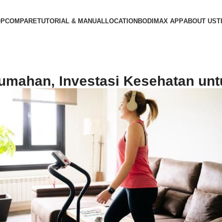
OP
COMPARE
TUTORIAL & MANUAL
LOCATION
BODIMAX APP
ABOUT US
T
 Rumahan, Investasi Kesehatan un