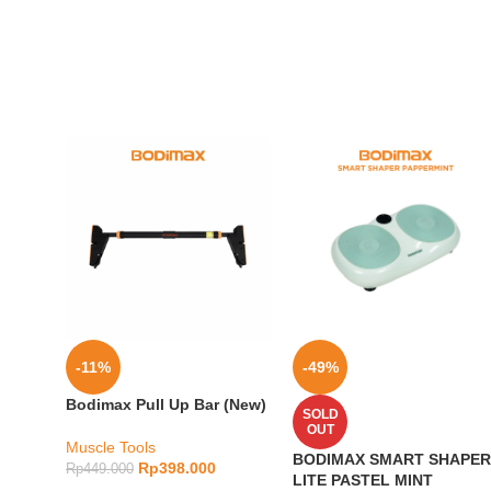
-11%
-49%
Bodimax Pull Up Bar (New)
SOLD
OUT
Muscle Tools
BODIMAX SMART SHAPE
Rp
398.000
Rp
449.000
LITE PASTEL MINT