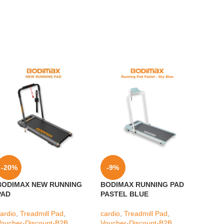
-20%
-9%
-21
BODIMAX NEW RUNNING
BODIMAX RUNNING PAD
BODI
PAD
PASTEL BLUE
PAST
ardio
,
Treadmill Pad
,
cardio
,
Treadmill Pad
,
cardio
Voucher-Discount-B2B
Voucher-Discount-B2B
Vouch