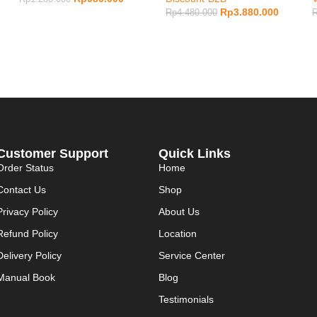
Rp
3.880.000
Rp
4.480.000
Customer Support
Quick Links
Order Status
Home
Contact Us
Shop
Privacy Policy
About Us
Refund Policy
Location
Delivery Policy
Service Center
Manual Book
Blog
Testimonials