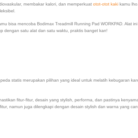
rdiovaskular, membakar kalori, dan memperkuat
otot-otot kaki
kamu lho.
eksibel.
amu bisa mencoba Bodimax Treadmill Running Pad WORKPAD. Alat ini d
p dengan satu alat dan satu waktu, praktis banget kan!
epeda statis merupakan pilihan yang ideal untuk melatih kebugaran kard
kan fitur-fitur, desain yang stylish, performa, dan pastinya kenyaman
tur, namun juga dilengkapi dengan desain stylish dan warna yang canti