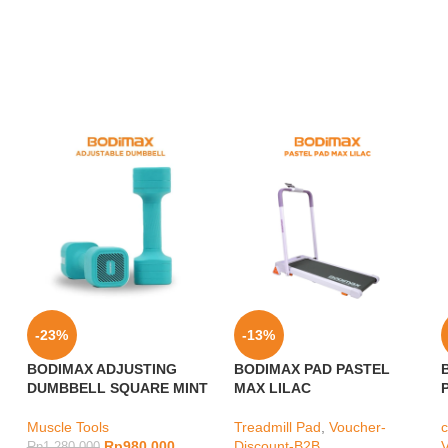
-23%
-13%
BODIMAX ADJUSTING
BODIMAX PAD PASTEL
DUMBBELL SQUARE MINT
MAX LILAC
R
Muscle Tools
Treadmill Pad
,
Voucher-
c
Rp
980.000
Discount-B2B
Rp
1.280.000