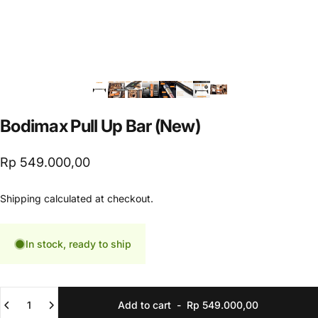
Bodimax
Pull
Up
Bar
(New)
Rp 549.000,00
Shipping
calculated at checkout.
In stock, ready to ship
Quantity
Add to cart
-
Rp 549.000,00