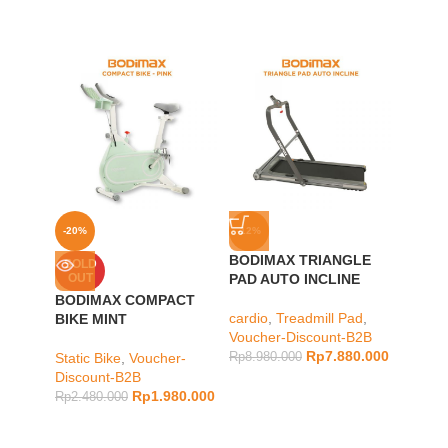
-20%
-12%
-24%
BODIMAX TRIANGLE
BODIM
SOLD
OUT
PAD AUTO INCLINE
WHITE
BODIMAX COMPACT
cardio
,
Treadmill Pad
,
Static 
BIKE MINT
Voucher-Discount-B2B
Discou
Rp
7.880.000
Static Bike
,
Voucher-
Rp
8.980.000
Rp
6.98
Discount-B2B
Rp
1.980.000
Rp
2.480.000