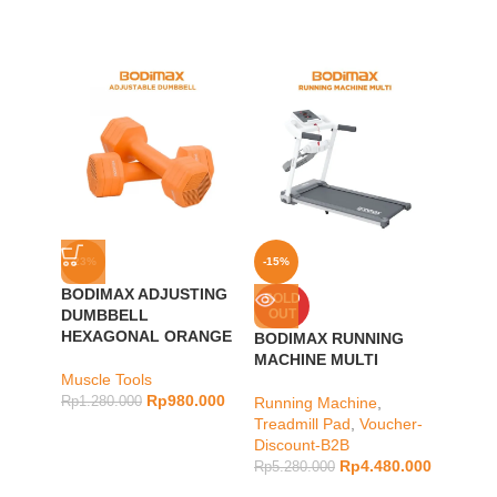
-23%
-15%
-21%
BODIMAX ADJUSTING
SOLD
SOLD
DUMBBELL
OUT
OUT
HEXAGONAL ORANGE
BODIMAX RUNNING
BODI
MACHINE MULTI
PAD B
Muscle Tools
Rp
980.000
Rp
1.280.000
Running Machine
,
cardio
,
Treadmill Pad
,
Voucher-
Vouche
Discount-B2B
Rp
3.28
Rp
4.480.000
Rp
5.280.000