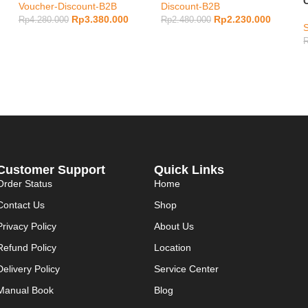
Voucher-Discount-B2B
Discount-B2B
Rp
3.380.000
Rp
2.230.000
Rp
4.280.000
Rp
2.480.000
S
Customer Support
Quick Links
Order Status
Home
Contact Us
Shop
Privacy Policy
About Us
Refund Policy
Location
Delivery Policy
Service Center
Manual Book
Blog