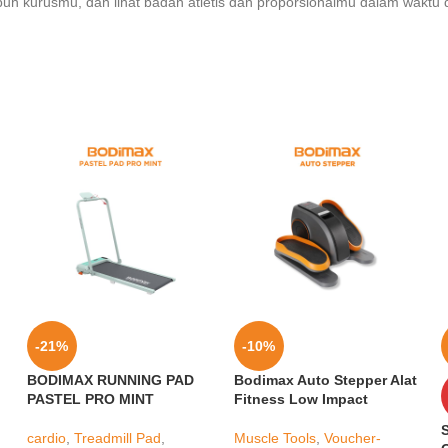
uh kurusmu, dan lihat badan atletis dan proporsionalmu dalam waktu 
-21%
-10%
BODIMAX RUNNING PAD
Bodimax Auto Stepper Alat
PASTEL PRO MINT
Fitness Low Impact
cardio
,
Treadmill Pad
,
Muscle Tools
,
Voucher-