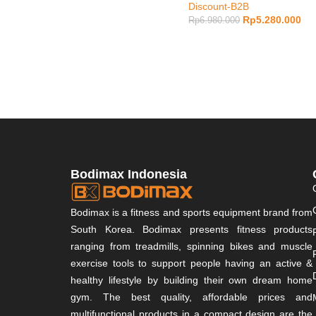
Discount-B2B
Rp
5.280.000
Rp
6.980.000
Bodimax Indonesia
Bodimax is a fitness and sports equipment brand from
South Korea. Bodimax presents fitness products
ranging from treadmills, spinning bikes and muscle
exercise tools to support people having an active &
healthy lifestyle by building their own dream home
gym. The best quality, affordable prices and
multifunctional products in a compact design are the