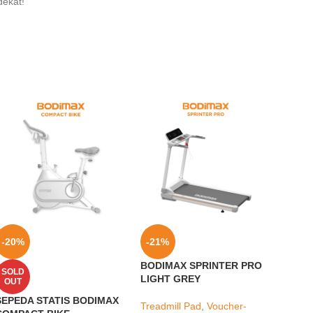
dekat!
-20%
-21%
-23
BODIMAX SPRINTER PRO
BODI
SOLD
LIGHT GREY
DUMB
OUT
SEPEDA STATIS BODIMAX
Treadmill Pad
,
Voucher-
Muscl