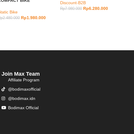
COMPACT BIKE
Discount-B2B
Rp
1.2
Rp
6.280.000
Rp
7.980.000
tatic Bike
Rp
1.980.000
Rp
2.480.000
Join Max Team
Affiliate Program
@bodimaxofficial
@bodimax.idn
Bodimax Official