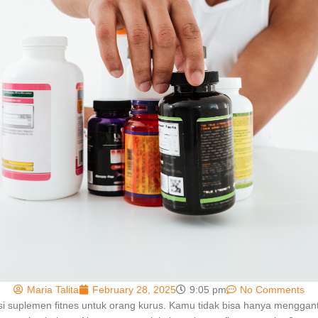
Maria Talita
February 28, 2025
9:05 pm
No Comments
si suplemen fitnes untuk orang kurus. Kamu tidak bisa hanya menggan