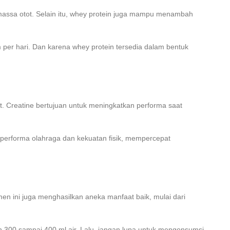
massa otot. Selain itu, whey protein juga mampu menambah
per hari. Dan karena whey protein tersedia dalam bentuk
t. Creatine bertujuan untuk meningkatkan performa saat
performa olahraga dan kekuatan fisik, mempercepat
men ini juga menghasilkan aneka manfaat baik, mulai dari
300 sampai 400 ml air. Lalu, jangan lupa untuk mengonsumsi