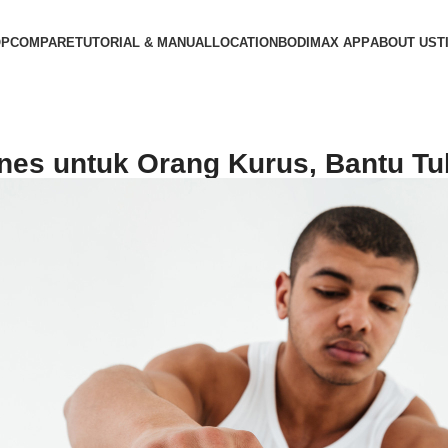
OP
COMPARE
TUTORIAL & MANUAL
LOCATION
BODIMAX APP
ABOUT US
T
nes untuk Orang Kurus, Bantu Tub