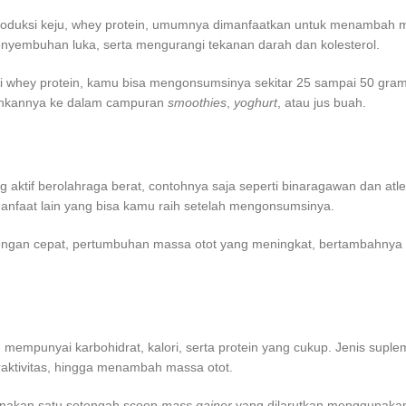
 produksi keju, whey protein, umumnya dimanfaatkan untuk menambah 
yembuhan luka, serta mengurangi tekanan darah dan kolesterol.
 whey protein, kamu bisa mengonsumsinya sekitar 25 sampai 50 gram 
hkannya ke dalam campuran
smoothies
,
yoghurt
, atau jus buah.
aktif berolahraga berat, contohnya saja seperti binaragawan dan atle
nfaat lain yang bisa kamu raih setelah mengonsumsinya.
engan cepat, pertumbuhan massa otot yang meningkat, bertambahnya 
g mempunyai karbohidrat, kalori, serta protein yang cukup. Jenis suple
aktivitas, hingga menambah massa otot.
nakan satu setengah scoop
mass gainer
yang dilarutkan menggunakan 