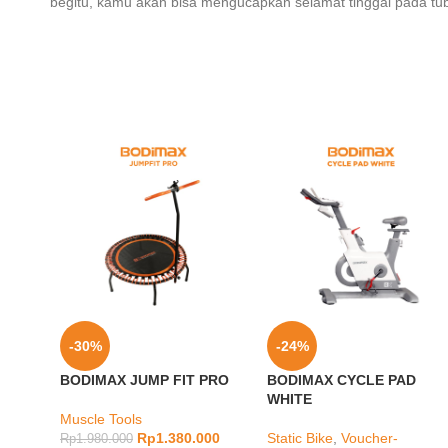
begitu, kamu akan bisa mengucapkan selamat tinggal pada tub
-30%
-24%
BODIMAX JUMP FIT PRO
BODIMAX CYCLE PAD
WHITE
Muscle Tools
Rp
1.380.000
Static Bike
,
Voucher-
Rp
1.980.000