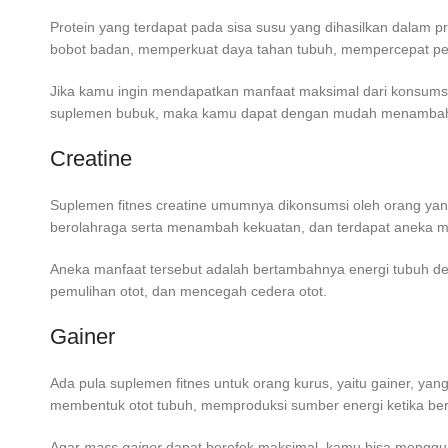
Protein yang terdapat pada sisa susu yang dihasilkan dalam
bobot badan, memperkuat daya tahan tubuh, mempercepat pen
Jika kamu ingin mendapatkan manfaat maksimal dari konsumsi
suplemen bubuk, maka kamu dapat dengan mudah menamba
Creatine
Suplemen fitnes creatine umumnya dikonsumsi oleh orang yang 
berolahraga serta menambah kekuatan, dan terdapat aneka ma
Aneka manfaat tersebut adalah bertambahnya energi tubuh d
pemulihan otot, dan mencegah cedera otot.
Gainer
Ada pula suplemen fitnes untuk orang kurus, yaitu gainer, yan
membentuk otot tubuh, memproduksi sumber energi ketika ber
Agar
mass gainer
dapat berefek maksimal, kamu bisa menggu