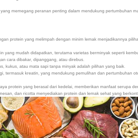
ya yang memegang peranan penting dalam mendukung pertumbuhan mass
gan protein yang melimpah dengan minim lemak menjadikannya pilih
n yang mudah didapatkan, terutama varietas berminyak seperti kembun
n cara dibakar, dipanggang, atau direbus.
bus, kukus, atau mata sapi tanpa minyak adalah pilihan yang baik.
ggi, termasuk kreatin, yang mendukung pemulihan dan pertumbuhan oto
 kaya protein yang berasal dari kedelai, memberikan manfaat serupa 
rmesan, dan ricotta menyediakan protein dan lemak sehat yang berkont