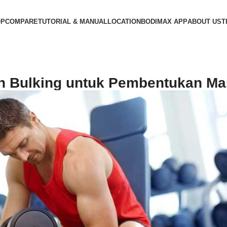
OP
COMPARE
TUTORIAL & MANUAL
LOCATION
BODIMAX APP
ABOUT US
T
 Bulking untuk Pembentukan Ma