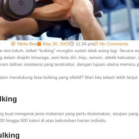
Nikita Bee
May 30, 2025
11:34 pm
No Comments
 otot tubuh, istilah “bulking” mungkin sudah tidak asing lagi. Secara 
am disiplin binaraga, seni bela diri, tinju, senam, atletik kekuatan, da
ram latihan resistensi yang terstruktur, dengan tujuan utama memicu 
dalam mendukung fase bulking yang efektif? Mari kita telaah lebih la
lking
kuat mengenai jenis makanan yang perlu diutamakan, asupan yang seba
 hingga 500 kalori di atas kebutuhan harian individu.
ulking