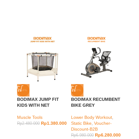
-44%
-10%
-40%
BODIMAX JUMP FIT
BODIMAX RECUMBENT
SOLD
KIDS WITH NET
BIKE GREY
OUT
BODIM
Muscle Tools
Lower Body Workout
,
BLAC
Rp
1.380.000
Static Bike
,
Voucher-
Rp
2.480.000
Discount-B2B
Muscle
Rp
6.280.000
Rp
6.980.000
Rp
248.