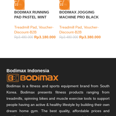
-9%
-3%
-7%
BODIMAX RUNNING
BODIMAX JOGGING
BODIM
PAD PASTEL MINT
MACHINE PRO BLACK
MACH
Treadmill Pad
,
Voucher-
Treadmill Pad
,
Voucher-
Runnin
Discount-B2B
Discount-B2B
Treadm
Rp
3.180.000
Rp
3.380.000
Rp
3.480.000
Rp
3.480.000
Rp
4.28
Bodimax Indonesia
Bodimax is a fitness and sports equipment brand from South
Korea. Bodimax presents fitness products ranging from
treadmills, spinning bikes and muscle exercise tools to support
people having an active & healthy lifestyle by building their own
dream home gym. The best quality, affordable prices and