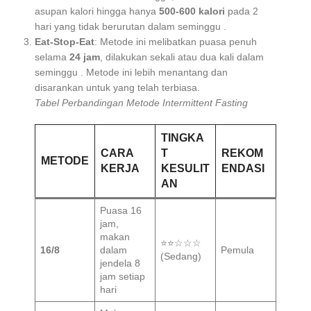
asupan kalori hingga hanya
500-600 kalori
pada 2
hari yang tidak berurutan dalam seminggu
.
Eat-Stop-Eat
: Metode ini melibatkan puasa penuh
selama
24 jam
, dilakukan sekali atau dua kali dalam
seminggu
. Metode ini lebih menantang dan
disarankan untuk yang telah terbiasa.
Tabel Perbandingan Metode Intermittent Fasting
TINGKA
CARA
T
REKOM
METODE
KERJA
KESULIT
ENDASI
AN
Puasa 16
jam,
makan
⭐⭐☆☆☆
16/8
dalam
Pemula
(Sedang)
jendela 8
jam setiap
hari