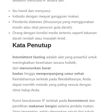
sebelum mencoba IF antara lain:
Ibu hamil dan menyusui.
Individu dengan riwayat gangguan makan.
Penderita diabetes (khususnya yang menggunakan
insulin atau obat penurun gula darah).
Orang dengan kondisi medis tertentu seperti tekanan
darah rendah atau masalah tiroid
.
Kata Penutup
Intermittent fasting
adalah alat yang powerful untuk
meningkatkan kesehatan secara holistik,
dari
menurunkan berat
badan
hingga
memperpanjang umur sehat
.
Keindahannya terletak pada fleksibilitasnya; Anda
dapat memilih metode yang paling sesuai dengan
ritme hidup Anda.
Kunci kesuksesan IF terletak pada
konsistensi
dan
pemilihan
makanan bergizi
selama jendela makan.
Yang terpenting, selalu dengarkan sinyal dari tubuh