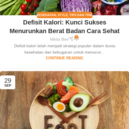
KESEHATAN
,
STYLE
,
TIPS DAN TRIK
Defisit Kalori: Kunci Sukses
Menurunkan Berat Badan Cara Sehat
0
Nikita Bee
Defisit kalori telah menjadi strategi populer dalam dunia
kesehatan dan kebugaran untuk menurun...
CONTINUE READING
29
SEP