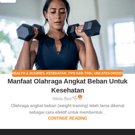
HEALTH & INJURIES
,
KESEHATAN
,
TIPS DAN TRIK
,
UNCATEGORIZED
Manfaat Olahraga Angkat Beban Untuk
Kesehatan
0
Nikita Bee
Olahraga angkat beban (weight training) telah lama dikenal
sebagai cara efektif untuk membentuk...
CONTINUE READING