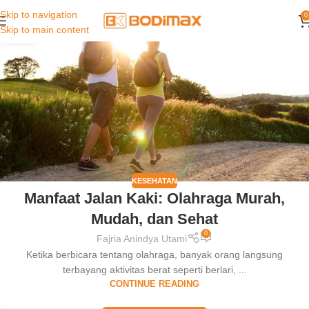
Skip to navigation
0
29
Skip to main content
SEP
KESEHATAN
Manfaat Jalan Kaki: Olahraga Murah,
Mudah, dan Sehat
0
Fajria Anindya Utami
Ketika berbicara tentang olahraga, banyak orang langsung
terbayang aktivitas berat seperti berlari, ...
CONTINUE READING