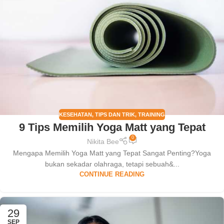
KESEHATAN
,
TIPS DAN TRIK
,
TRAINING
9 Tips Memilih Yoga Matt yang Tepat
0
Nikita Bee
Mengapa Memilih Yoga Matt yang Tepat Sangat Penting?Yoga
bukan sekadar olahraga, tetapi sebuah&...
CONTINUE READING
29
SEP