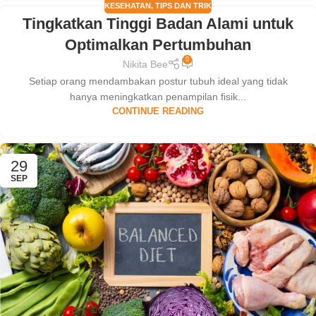
KESEHATAN
,
TIPS DAN TRIK
Tingkatkan Tinggi Badan Alami untuk
Optimalkan Pertumbuhan
0
Nikita Bee
Setiap orang mendambakan postur tubuh ideal yang tidak
hanya meningkatkan penampilan fisik...
CONTINUE READING
29
SEP