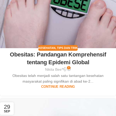
KESEHATAN
,
TIPS DAN TRIK
Obesitas: Pandangan Komprehensif
tentang Epidemi Global
0
Nikita Bee
Obesitas telah menjadi salah satu tantangan kesehatan
masyarakat paling signifikan di abad ke-2...
CONTINUE READING
29
SEP