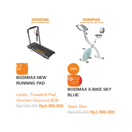
-20%
-26%
-8%
BODIMAX NEW
BODIM
SOLD
RUNNING PAD
OUT
AUTO 
BODIMAX X-BIKE SKY
cardio
,
Treadmill Pad
,
Lower 
BLUE
Voucher-Discount-B2B
Treadm
Rp
4.380.000
Discou
Rp
5.480.000
Static Bike
Rp
1.980.000
Rp
8.98
Rp
2.680.000