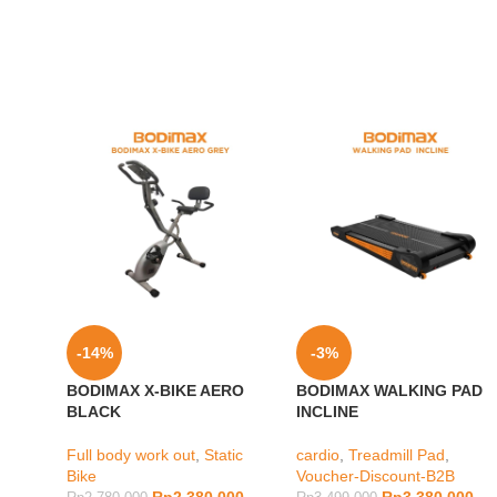
-14%
-3%
BODIMAX X-BIKE AERO
BODIMAX WALKING PAD
BLACK
INCLINE
Full body work out
,
Static
cardio
,
Treadmill Pad
,
Bike
Voucher-Discount-B2B
Rp
2.380.000
Rp
3.380.000