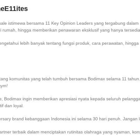
heE11ites
sale istimewa bersama 11 Key Opinion Leaders yang tergabung dala
 rumah, hingga memberikan penawaran eksklusif yang hanya tersedia 
ngetahui lebih banyak tentang fungsi produk, cara perawatan, hingga 
tentang komunitas yang telah tumbuh bersama Bodimax selama 11 tahun.
gym!
sale, Bodimax ingin memberikan apresiasi nyata kepada seluruh pelang
f dan loyal.
versary brand kebanggaan Indonesia ini selama 30 hari penuh. Jangan
rtner terbaik dalam menciptakan rutinitas olahraga yang nyaman, ko