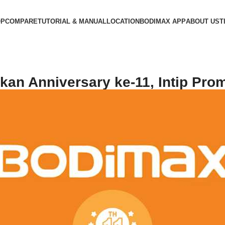
OP
COMPARE
TUTORIAL & MANUAL
LOCATION
BODIMAX APP
ABOUT US
T
an Anniversary ke-11, Intip Pro