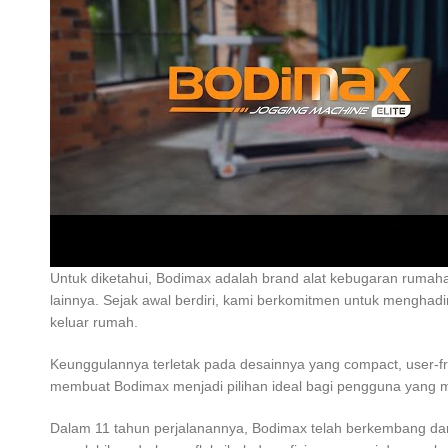
Untuk diketahui, Bodimax adalah brand alat kebugaran rumaha
lainnya. Sejak awal berdiri, kami berkomitmen untuk menghadir
keluar rumah.
Keunggulannya terletak pada desainnya yang compact, user-fri
membuat Bodimax menjadi pilihan ideal bagi pengguna yang m
Dalam 11 tahun perjalanannya, Bodimax telah berkembang dari