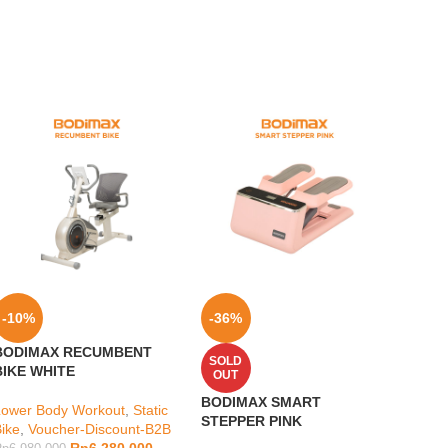
-10%
-36%
-12
BODIMAX RECUMBENT
BODI
SOLD
BIKE WHITE
AUTO
OUT
BODIMAX SMART
Lower Body Workout
,
Static
cardio
STEPPER PINK
Bike
,
Voucher-Discount-B2B
Vouch
Rp
6.280.000