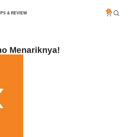
0
IPS & REVIEW
mo Menariknya!