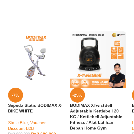
-7%
-29%
Sepeda Statis BODIMAX X-
BODIMAX XTwistBell
BIKE WHITE
Adjustable Kettlebell 20
KG / Kettlebell Adjustable
Fitness / Alat Latihan
Static Bike
,
Voucher-
Beban Home Gym
Discount-B2B
Rp
2.680.000