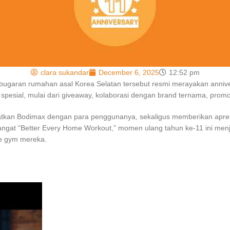
clara sukandar
December 6, 2025
12:52 pm
bugaran rumahan asal Korea Selatan tersebut resmi merayakan annive
 spesial, mulai dari giveaway, kolaborasi dengan brand ternama, prom
atkan Bodimax dengan para penggunanya, sekaligus memberikan apresi
gat “Better Every Home Workout,” momen ulang tahun ke-11 ini menjad
e gym mereka.