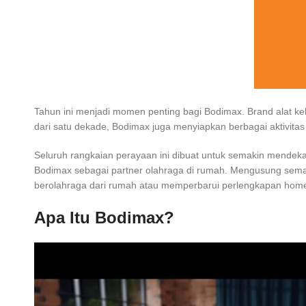
Tahun ini menjadi momen penting bagi Bodimax. Brand alat ke
dari satu dekade, Bodimax juga menyiapkan berbagai aktivitas
Seluruh rangkaian perayaan ini dibuat untuk semakin mendek
Bodimax sebagai partner olahraga di rumah. Mengusung seman
berolahraga dari rumah atau memperbarui perlengkapan hom
Apa Itu Bodimax?