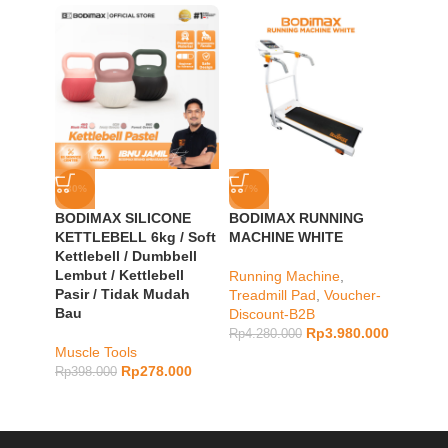
-30%
-7%
-7%
BODIMAX SILICONE
BODIMAX RUNNING
BODI
KETTLEBELL 6kg / Soft
MACHINE WHITE
ELLIP
Kettlebell / Dumbbell
Lembut / Kettlebell
Running Machine
,
Full b
Pasir / Tidak Mudah
Treadmill Pad
,
Voucher-
Bike
,
V
Bau
Discount-B2B
B2B
Rp
3.980.000
Rp
4.280.000
Rp
5.48
Muscle Tools
Rp
278.000
Rp
398.000