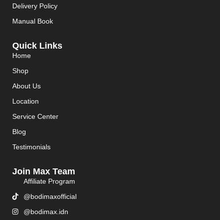
Delivery Policy
Manual Book
Quick Links
Home
Shop
About Us
Location
Service Center
Blog
Testimonials
Join Max Team
Affiliate Program
@bodimaxofficial
@bodimax.idn