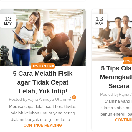
13
13
MAY
MAY
TIPS 
TIPS DAN TRIK
5 Tips Ol
5 Cara Melatih Fisik
Meningkat
agar Tidak Cepat
Secara
Lelah, Yuk Intip!
Posted by
Fajria
0
Posted by
Fajria Anindya Utami
Stamina yang 
Merasa cepat lelah saat beraktivitas
utama untuk men
adalah keluhan umum yang sering
penuh energi, bai
dialami banyak orang, terutama ...
CONTINU
CONTINUE READING