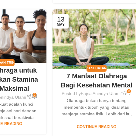
13
MAY
DAN TRIK
KESEHATAN
ahraga untuk
7 Manfaat Olahraga
kan Stamina
Bagi Kesehatan Mental
 Maksimal
0
Posted by
Fajria Anindya Utami
0
 Anindya Utami
Olahraga bukan hanya tentang
kuat adalah kunci
membentuk tubuh yang ideal atau
jalani hari dengan
menjaga stamina fisik. Lebih dari itu,
k saat beraktivita...
...
E READING
CONTINUE READING