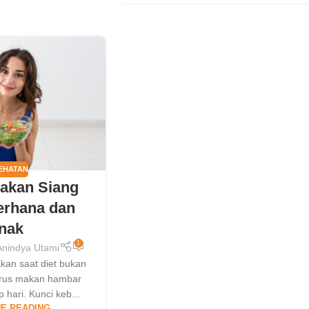
EHATAN
akan Siang
erhana dan
nak
1
 Anindya Utami
kan saat diet bukan
arus makan hambar
p hari. Kunci keb...
E READING