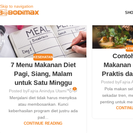
Skip to navigation
13
13
SH
Skip to main content
MAY
MAY
KES
Conto
KESEHATAN
7 Menu Makanan Diet
Makanan 
Pagi, Siang, Malam
Praktis da
untuk Satu Minggu
Posted by
Fajria
Pola makan seh
1
Posted by
Fajria Anindya Utami
sekadar tren, m
Menjalani diet tidak harus menyiksa
penting untuk me
atau membosankan. Kunci
CONTINU
keberhasilan program diet justru ada
pad...
CONTINUE READING