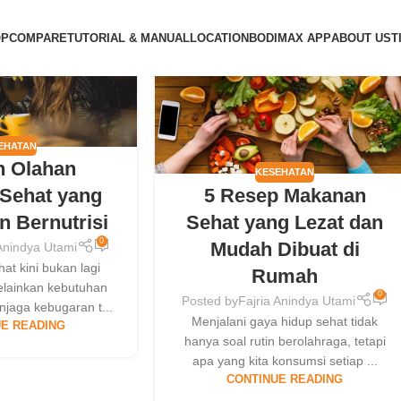
13
OP
COMPARE
TUTORIAL & MANUAL
LOCATION
BODIMAX APP
ABOUT US
T
MAY
EHATAN
h Olahan
KESEHATAN
5 Resep Makanan
Sehat yang
Sehat yang Lezat dan
n Bernutrisi
0
Mudah Dibuat di
 Anindya Utami
at kini bukan lagi
Rumah
elainkan kebutuhan
0
Posted by
Fajria Anindya Utami
njaga kebugaran t...
Menjalani gaya hidup sehat tidak
E READING
hanya soal rutin berolahraga, tetapi
apa yang kita konsumsi setiap ...
CONTINUE READING