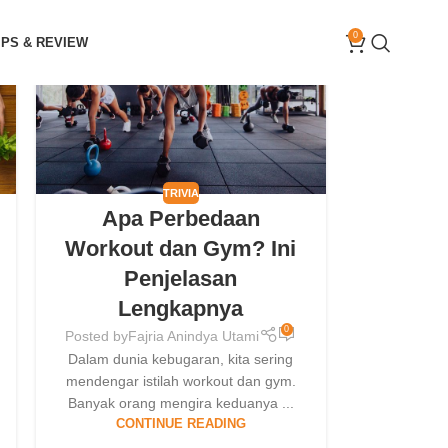
13
0
IPS & REVIEW
MAY
TRIVIA
Apa Perbedaan
Workout dan Gym? Ini
Penjelasan
Lengkapnya
0
Posted by
Fajria Anindya Utami
Dalam dunia kebugaran, kita sering
mendengar istilah workout dan gym.
Banyak orang mengira keduanya ...
CONTINUE READING