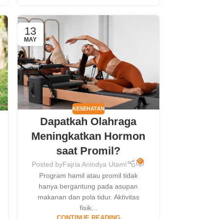
13
MAY
KESEHATAN
Dapatkah Olahraga
Meningkatkan Hormon
saat Promil?
0
Posted by
Fajria Anindya Utami
Program hamil atau promil tidak
hanya bergantung pada asupan
makanan dan pola tidur. Aktivitas
fisik...
CONTINUE READING