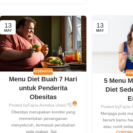
13
13
MAY
MAY
KESEHATAN
KES
Menu Diet Buah 7 Hari
5 Menu M
untuk Penderita
Diet Sed
Obesitas
E
0
Posted by
Fajria Anindya Utami
Posted by
Fajria
Obesitas merupakan kondisi yang
Menjaga pola ma
memerlukan penanganan
berarti kamu h
menyeluruh, termasuk perubahan
atau rumit setia
pola makan. Sal...
CONTINU