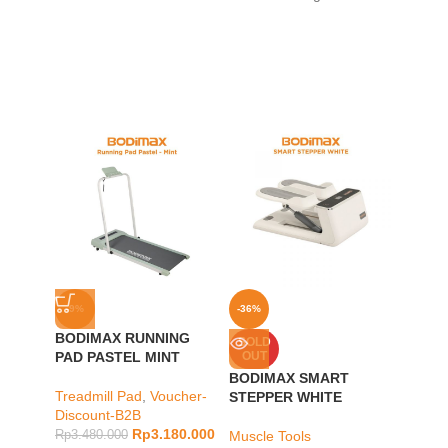
-9%
-36%
-23%
BODIMAX RUNNING
BODIM
SOLD
PAD PASTEL MINT
OUT
DUMB
HEXA
BODIMAX SMART
BLUE
Treadmill Pad
,
Voucher-
STEPPER WHITE
Discount-B2B
Rp
3.180.000
Muscle
Rp
3.480.000
Muscle Tools