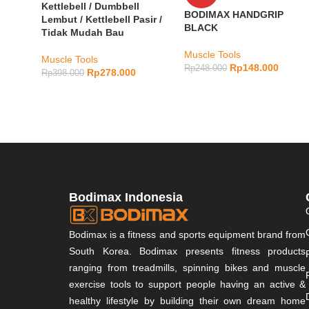
Kettlebell / Dumbbell
BODIMAX HANDGRIP
Lembut / Kettlebell Pasir /
BLACK
Tidak Mudah Bau
Muscle Tools
Muscle Tools
Rp
148.000
Rp
248.000
Rp
278.000
Rp
398.000
Bodimax Indonesia
Bodimax is a fitness and sports equipment brand from
South Korea. Bodimax presents fitness products
ranging from treadmills, spinning bikes and muscle
exercise tools to support people having an active &
healthy lifestyle by building their own dream home