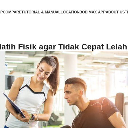
OP
COMPARE
TUTORIAL & MANUAL
LOCATION
BODIMAX APP
ABOUT US
T
atih Fisik agar Tidak Cepat Lelah,