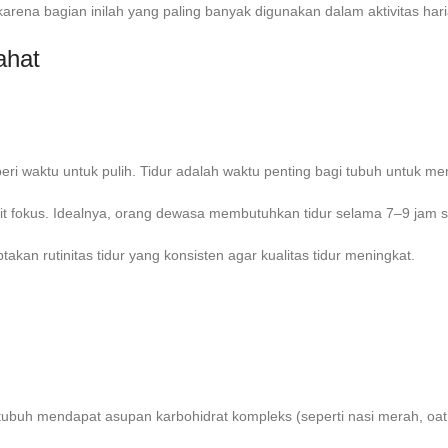
—karena bagian inilah yang paling banyak digunakan dalam aktivitas ha
ahat
iberi waktu untuk pulih. Tidur adalah waktu penting bagi tubuh untuk 
lit fokus. Idealnya, orang dewasa membutuhkan tidur selama 7–9 jam 
ptakan rutinitas tidur yang konsisten agar kualitas tidur meningkat.
tubuh mendapat asupan karbohidrat kompleks (seperti nasi merah, oatmea