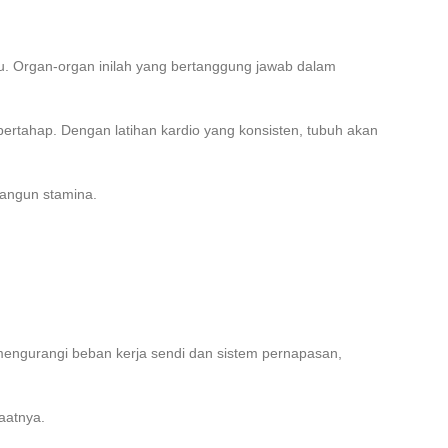
aru. Organ-organ inilah yang bertanggung jawab dalam
a bertahap. Dengan latihan kardio yang konsisten, tubuh akan
mbangun stamina.
 mengurangi beban kerja sendi dan sistem pernapasan,
aatnya.