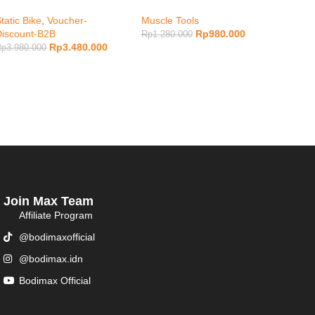
tatic Bike
,
Voucher-
Muscle Tools
Lower
Discount-B2B
Rp
980.000
Bike
,
Rp
1.280.000
Rp
3.480.000
Rp
3.980.000
Rp
6.9
Join Max Team
Affiliate Program
@bodimaxofficial
@bodimax.idn
Bodimax Official