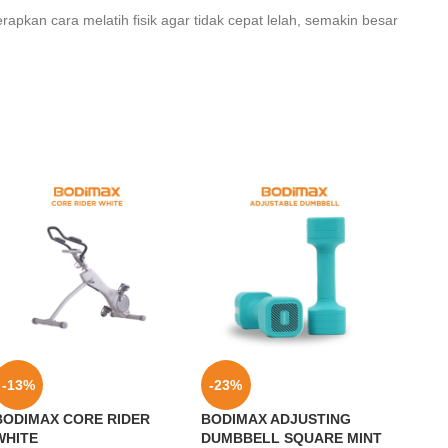
rapkan cara melatih fisik agar tidak cepat lelah, semakin besar
-13%
-23%
-10
BODIMAX CORE RIDER
BODIMAX ADJUSTING
BODI
WHITE
DUMBBELL SQUARE MINT
BIKE