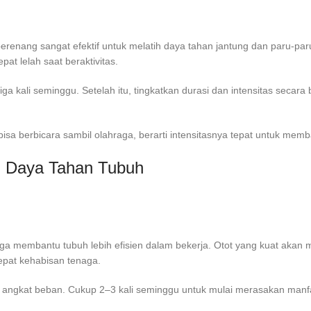
u berenang sangat efektif untuk melatih daya tahan jantung dan paru-p
at lelah saat beraktivitas.
iga kali seminggu. Setelah itu, tingkatkan durasi dan intensitas secar
 bisa berbicara sambil olahraga, berarti intensitasnya tepat untuk me
g Daya Tahan Tubuh
juga membantu tubuh lebih efisien dalam bekerja. Otot yang kuat akan
cepat kehabisan tenaga.
tau angkat beban. Cukup 2–3 kali seminggu untuk mulai merasakan manf