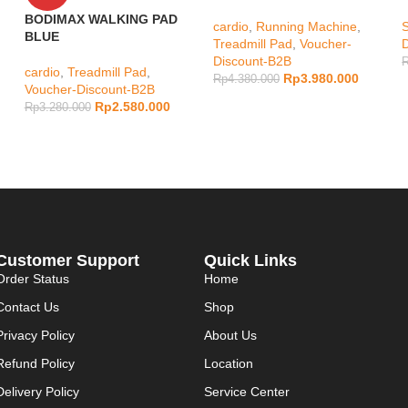
BODIMAX WALKING PAD
cardio
,
Running Machine
,
S
BLUE
Treadmill Pad
,
Voucher-
Discount-B2B
cardio
,
Treadmill Pad
,
Rp
3.980.000
Rp
4.380.000
Voucher-Discount-B2B
Rp
2.580.000
Rp
3.280.000
Customer Support
Quick Links
Order Status
Home
Contact Us
Shop
Privacy Policy
About Us
Refund Policy
Location
Delivery Policy
Service Center