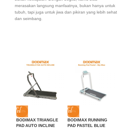
merasakan langsung manfaatnya, bukan hanya untuk
tubuh, tapi juga untuk jiwa dan pikiran yang lebih sehat
dan seimbang.
-12%
-9%
-46%
BODIMAX TRIANGLE
BODIMAX RUNNING
BODIM
PAD AUTO INCLINE
PAD PASTEL BLUE
KETTL
Kettle