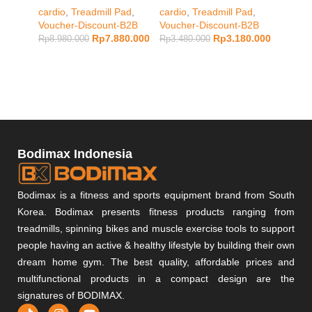
Lembut
cardio
,
Treadmill Pad
,
cardio
,
Treadmill Pad
,
Pasir 
Voucher-Discount-B2B
Voucher-Discount-B2B
Bau
Rp
7.880.000
Rp
3.180.000
Rp
8.980.000
Rp
3.480.000
Muscle
Rp
328.
Bodimax Indonesia
Bodimax is a fitness and sports equipment brand from South
Korea. Bodimax presents fitness products ranging from
treadmills, spinning bikes and muscle exercise tools to support
people having an active & healthy lifestyle by building their own
dream home gym. The best quality, affordable prices and
multifunctional products in a compact design are the
signatures of BODIMAX.