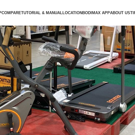
P
COMPARE
TUTORIAL & MANUAL
LOCATION
BODIMAX APP
ABOUT US
TI