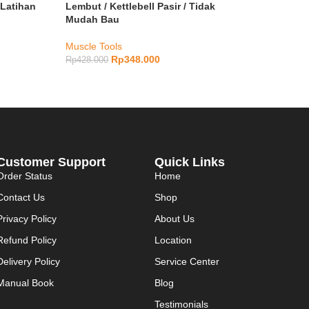
 Latihan
Lembut / Kettlebell Pasir / Tidak
Mudah Bau
Muscle Tools
Rp
348.000
Rp
428.000
Customer Support
Quick Links
Order Status
Home
Contact Us
Shop
Privacy Policy
About Us
Refund Policy
Location
Delivery Policy
Service Center
Manual Book
Blog
Testimonials