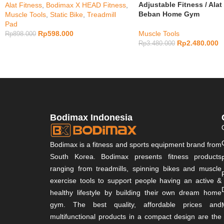
Adjustable Fitness / Alat
Alat Fitness
,
Bodimax X HEAD Fitness
,
Beban Home Gym
Muscle Tools
,
Static Bike
,
Treadmill
Pad
Rp
598.000
Muscle Tools
Rp
898.000
Rp
2.480.000
Rp
3.480.000
Bodimax Indonesia
Bodimax is a fitness and sports equipment brand from
South Korea. Bodimax presents fitness products
ranging from treadmills, spinning bikes and muscle
exercise tools to support people having an active &
healthy lifestyle by building their own dream home
gym. The best quality, affordable prices and
multifunctional products in a compact design are the