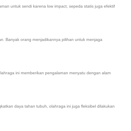
man untuk sendi karena low impact, sepeda statis juga efektif
gan. Banyak orang menjadikannya pilihan untuk menjaga
uh, olahraga ini memberikan pengalaman menyatu dengan alam
tkan daya tahan tubuh, olahraga ini juga fleksibel dilakukan