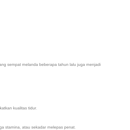
yang sempat melanda beberapa tahun lalu juga menjadi
tkan kualitas tidur.
aga stamina, atau sekadar melepas penat.