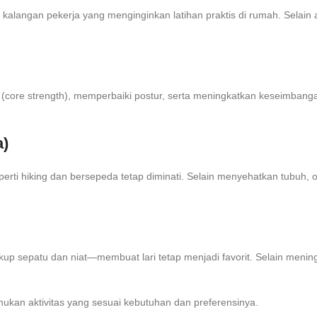
 kalangan pekerja yang menginginkan latihan praktis di rumah. Selain a
uh (core strength), memperbaiki postur, serta meningkatkan keseimban
a)
seperti hiking dan bersepeda tetap diminati. Selain menyehatkan tub
 sepatu dan niat—membuat lari tetap menjadi favorit. Selain meningka
mukan aktivitas yang sesuai kebutuhan dan preferensinya.