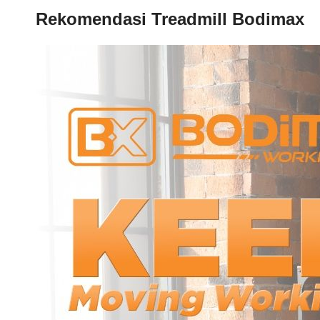
Rekomendasi Treadmill Bodimax