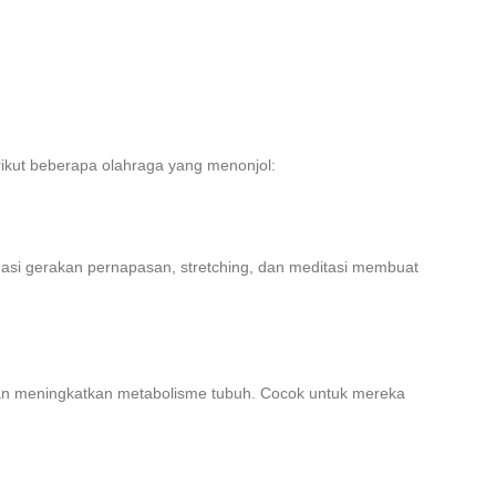
ikut beberapa olahraga yang menonjol:
nasi gerakan pernapasan, stretching, dan meditasi membuat
 dan meningkatkan metabolisme tubuh. Cocok untuk mereka