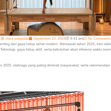
clara sukandar
September 23, 2025
8:41 am
No Comments
n penting dari gaya hidup sehat modern. Memasuki tahun 2025, tren ola
knologi, gaya hidup aktif, serta kebutuhan akan efisiensi waktu mem
hun 2025, olahraga yang paling diminati masyarakat, serta rekomendasi a