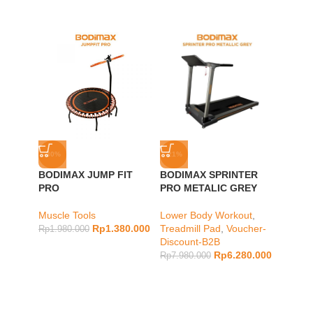
-30%
-21%
-18%
BODIMAX JUMP FIT
BODIMAX SPRINTER
BODI
PRO
PRO METALIC GREY
SHAPE
IVORY
Muscle Tools
Lower Body Workout
,
Rp
1.380.000
Treadmill Pad
,
Voucher-
Muscle
Rp
1.980.000
Discount-B2B
Rp
2.18
Rp
6.280.000
Rp
7.980.000