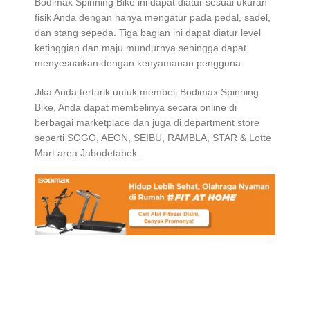
Bodimax Spinning Bike ini dapat diatur sesuai ukuran
fisik Anda dengan hanya mengatur pada pedal, sadel,
dan stang sepeda. Tiga bagian ini dapat diatur level
ketinggian dan maju mundurnya sehingga dapat
menyesuaikan dengan kenyamanan pengguna.
Jika Anda tertarik untuk membeli Bodimax Spinning
Bike, Anda dapat membelinya secara online di
berbagai marketplace dan juga di department store
seperti SOGO, AEON, SEIBU, RAMBLA, STAR & Lotte
Mart area Jabodetabek.