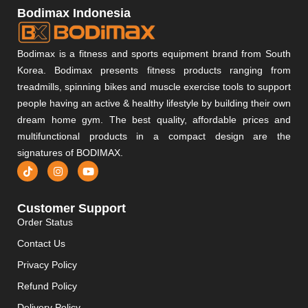
Bodimax Indonesia
Bodimax is a fitness and sports equipment brand from South
Korea. Bodimax presents fitness products ranging from
treadmills, spinning bikes and muscle exercise tools to support
people having an active & healthy lifestyle by building their own
dream home gym. The best quality, affordable prices and
multifunctional products in a compact design are the
signatures of BODIMAX.
Customer Support
Order Status
Contact Us
Privacy Policy
Refund Policy
Delivery Policy