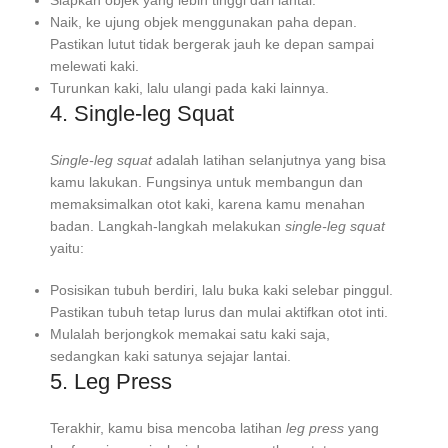
Siapkan objek yang lebih tinggi dari lantai.
Naik, ke ujung objek menggunakan paha depan.
Pastikan lutut tidak bergerak jauh ke depan sampai
melewati kaki.
Turunkan kaki, lalu ulangi pada kaki lainnya.
4. Single-leg Squat
Single-leg squat
adalah latihan selanjutnya yang bisa
kamu lakukan. Fungsinya untuk membangun dan
memaksimalkan otot kaki, karena kamu menahan
badan. Langkah-langkah melakukan
single-leg squat
yaitu:
Posisikan tubuh berdiri, lalu buka kaki selebar pinggul.
Pastikan tubuh tetap lurus dan mulai aktifkan otot inti.
Mulalah berjongkok memakai satu kaki saja,
sedangkan kaki satunya sejajar lantai.
5. Leg Press
Terakhir, kamu bisa mencoba latihan
leg press
yang