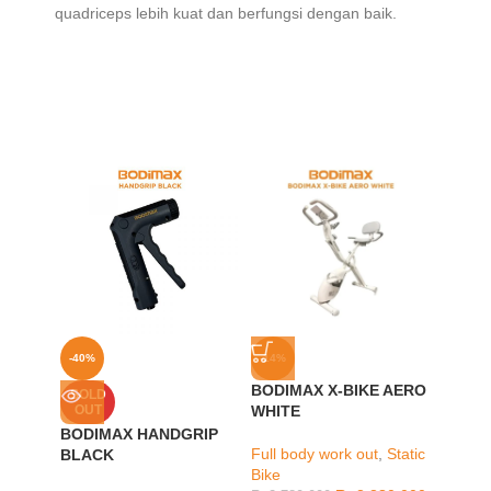
quadriceps lebih kuat dan berfungsi dengan baik.
-40%
-14%
-44%
BODIMAX X-BIKE AERO
BODIM
SOLD
OUT
WHITE
KIDS 
BODIMAX HANDGRIP
Full body work out
,
Static
Muscle
BLACK
Bike
Rp
2.48