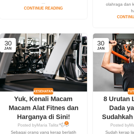
...
olahraga dan 
CONTINUE READING
h
CONTINU
30
30
JAN
JAN
KESEHATAN
TU
Yuk, Kenali Macam
8 Urutan 
Macam Alat Fitnes dan
Dada ya
Harganya di Sini!
Sudahkah 
0
Posted by
Maria Talita
Posted by
Ma
Sebagai orang yang kerap berlatih
Sudah kerap la