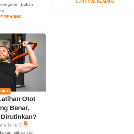
CONTINUE READING
kebugaran. Bukan
an...
E READING
TORIAL
Latihan Otot
ng Benar,
Dirutinkan?
0
ria Talita
kukan latihan otot