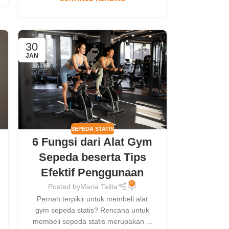
30
JAN
SEPEDA STATIS
6 Fungsi dari Alat Gym
Sepeda beserta Tips
Efektif Penggunaan
0
Posted by
Maria Talita
Pernah terpikir untuk membeli alat
gym sepeda statis? Rencana untuk
membeli sepeda statis merupakan ...