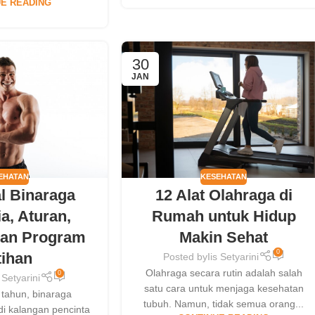
E READING
30
JAN
EHATAN
KESEHATAN
l Binaraga
12 Alat Olahraga di
a, Aturan,
Rumah untuk Hidup
dan Program
Makin Sehat
0
tihan
Posted by
Iis Setyarini
Olahraga secara rutin adalah salah
0
s Setyarini
satu cara untuk menjaga kesehatan
 tahun, binaraga
tubuh. Namun, tidak semua orang...
di kalangan pencinta