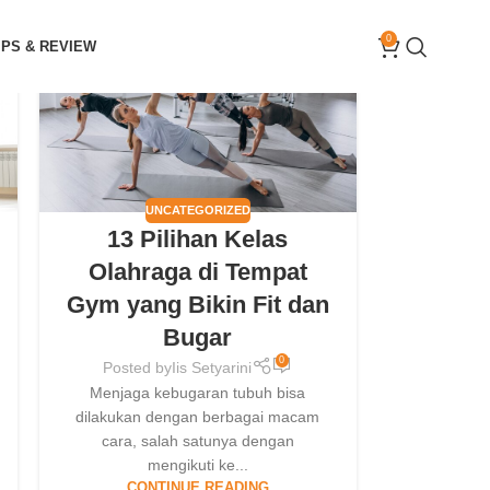
30
0
IPS & REVIEW
JAN
UNCATEGORIZED
13 Pilihan Kelas
Olahraga di Tempat
Gym yang Bikin Fit dan
Bugar
0
Posted by
Iis Setyarini
Menjaga kebugaran tubuh bisa
dilakukan dengan berbagai macam
cara, salah satunya dengan
mengikuti ke...
CONTINUE READING