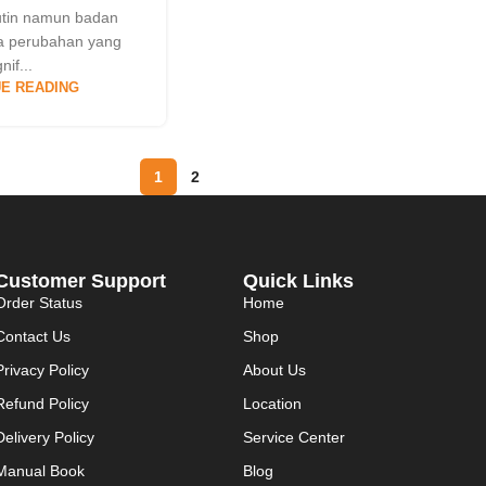
utin namun badan
da perubahan yang
gnif...
E READING
1
2
Customer Support
Quick Links
Order Status
Home
Contact Us
Shop
Privacy Policy
About Us
Refund Policy
Location
Delivery Policy
Service Center
Manual Book
Blog