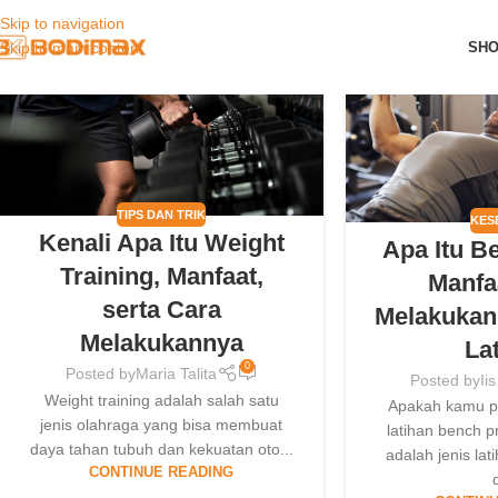
Skip to navigation
30
30
SH
Skip to main content
JAN
JAN
TIPS DAN TRIK
KES
Kenali Apa Itu Weight
Apa Itu B
Training, Manfaat,
Manfa
serta Cara
Melakukan,
Melakukannya
La
0
Posted by
Maria Talita
Posted by
Ii
Weight training adalah salah satu
Apakah kamu 
jenis olahraga yang bisa membuat
latihan bench 
daya tahan tubuh dan kekuatan oto...
adalah jenis la
CONTINUE READING
d