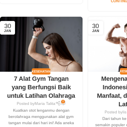
CONTINU
30
30
JAN
JAN
KES
KESEHATAN
Mengena
7 Alat Gym Tangan
Indonesi
yang Berfungsi Baik
Manfaat, 
untuk Latihan Olahraga
0
La
Posted by
Maria Talita
Kuatkan otot lenganmu dengan
Posted by
Ii
berolahraga menggunakan alat gym
Dari tahun ke
tangan mulai dari hari ini! Ada aneka
semakin populer 