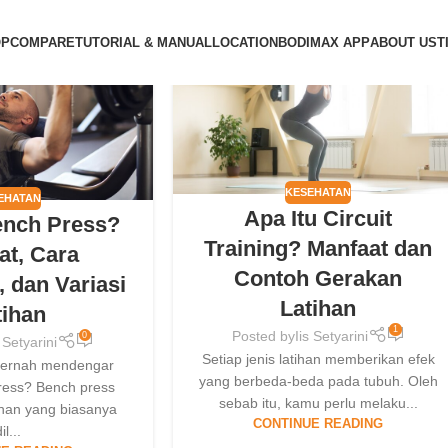
30
OP
COMPARE
TUTORIAL & MANUAL
LOCATION
BODIMAX APP
ABOUT US
T
JAN
KESEHATAN
EHATAN
Apa Itu Circuit
ench Press?
Training? Manfaat dan
at, Cara
Contoh Gerakan
 dan Variasi
Latihan
tihan
1
Posted by
Iis Setyarini
0
s Setyarini
Setiap jenis latihan memberikan efek
pernah mendengar
yang berbeda-beda pada tubuh. Oleh
press? Bench press
sebab itu, kamu perlu melaku...
tihan yang biasanya
CONTINUE READING
il...