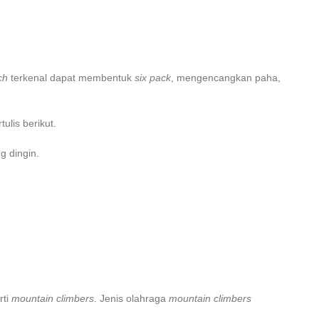
nch
terkenal dapat membentuk
six pack
, mengencangkan paha,
ulis berikut.
g dingin.
rti
mountain climbers
. Jenis olahraga
mountain climbers