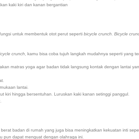
kan kaki kiri dan kanan bergantian
ungsi untuk membentuk otot perut seperti
bicycle crunch
.
Bicycle cru
icycle crunch
, kamu bisa coba tujuh langkah mudahnya seperti yang tert
akan matras yoga agar badan tidak langsung kontak dengan lantai yan
t.
rmukaan lantai.
tut kiri hingga bersentuhan. Luruskan kaki kanan setinggi panggul.
.
berat badan di rumah
yang juga bisa meningkatkan kekuatan inti sepe
mu pun dapat menguat dengan olahraga ini.