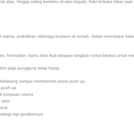
 ke atas, hingga saling bertemu di atas kepala. Kaki terbuka lebar saa
t utama, praktikkan olahraga
burpees
di rumah. Selain membakar kalo
ees
. Kemudian, kamu bisa ikuti delapan langkah runtut berikut untuk 
 dan jaga punggung tetap tegap.
e belakang sampai membentuk posisi
push up
.
n
push up
.
adi tumpuan utama.
 atas.
arat.
 ulangi lagi gerakannya.