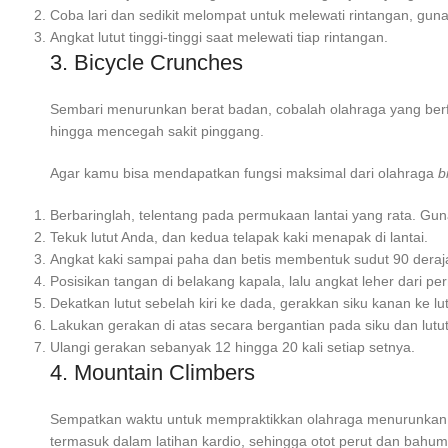
Coba lari dan sedikit melompat untuk melewati rintangan, guna
Angkat lutut tinggi-tinggi saat melewati tiap rintangan.
3. Bicycle Crunches
Sembari menurunkan berat badan, cobalah olahraga yang berf
hingga mencegah sakit pinggang.
Agar kamu bisa mendapatkan fungsi maksimal dari olahraga
b
Berbaringlah, telentang pada permukaan lantai yang rata. Gun
Tekuk lutut Anda, dan kedua telapak kaki menapak di lantai.
Angkat kaki sampai paha dan betis membentuk sudut 90 deraja
Posisikan tangan di belakang kapala, lalu angkat leher dari pe
Dekatkan lutut sebelah kiri ke dada, gerakkan siku kanan ke lu
Lakukan gerakan di atas secara bergantian pada siku dan lutut
Ulangi gerakan sebanyak 12 hingga 20 kali setiap setnya.
4. Mountain Climbers
Sempatkan waktu untuk mempraktikkan
olahraga menurunkan 
termasuk dalam latihan kardio, sehingga otot perut dan bahu