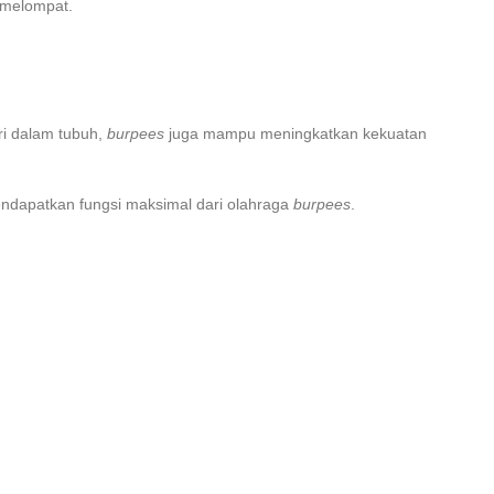
t melompat.
ri dalam tubuh,
burpees
juga mampu meningkatkan kekuatan
mendapatkan fungsi maksimal dari olahraga
burpees
.