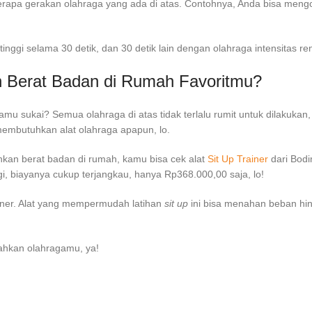
berapa gerakan olahraga yang ada di atas. Contohnya, Anda bisa men
inggi selama 30 detik, dan 30 detik lain dengan olahraga intensitas r
 Berat Badan di Rumah
Favoritmu?
kamu sukai? Semua olahraga di atas tidak terlalu rumit untuk dilakukan
membutuhkan alat olahraga apapun, lo.
kan berat badan di rumah
, kamu bisa cek alat
Sit Up Trainer
dari Bodi
gi, biayanya cukup terjangkau, hanya Rp368.000,00 saja, lo!
ainer. Alat yang mempermudah latihan
sit up
ini bisa menahan beban hi
dahkan olahragamu, ya!