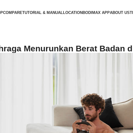
OP
COMPARE
TUTORIAL & MANUAL
LOCATION
BODIMAX APP
ABOUT US
T
ahraga Menurunkan Berat Badan d