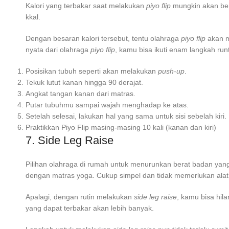
Kalori yang terbakar saat melakukan
piyo flip
mungkin akan ber
kkal.
Dengan besaran kalori tersebut, tentu olahraga
piyo flip
akan m
nyata dari olahraga
piyo flip
, kamu bisa ikuti enam langkah runt
Posisikan tubuh seperti akan melakukan
push-up
.
Tekuk lutut kanan hingga 90 derajat.
Angkat tangan kanan dari matras.
Putar tubuhmu sampai wajah menghadap ke atas.
Setelah selesai, lakukan hal yang sama untuk sisi sebelah kiri.
Praktikkan Piyo Flip masing-masing 10 kali (kanan dan kiri)
7. Side Leg Raise
Pilihan
olahraga di rumah untuk menurunkan berat badan
yang
dengan matras yoga. Cukup simpel dan tidak memerlukan alat t
Apalagi, dengan rutin melakukan
side leg raise
, kamu bisa hil
yang dapat terbakar akan lebih banyak.