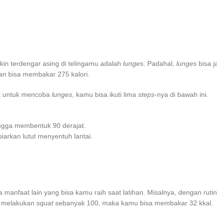
in terdengar asing di telingamu adalah
lunges
. Padahal,
lunges
bisa j
n bisa membakar 275 kalori.
ik untuk mencoba
lunges
, kamu bisa ikuti lima
steps
-nya di bawah ini.
ngga membentuk 90 derajat.
biarkan lutut menyentuh lantai.
 manfaat lain yang bisa kamu raih saat latihan. Misalnya, dengan rut
n melakukan
squat
sebanyak 100, maka kamu bisa membakar 32 kkal.