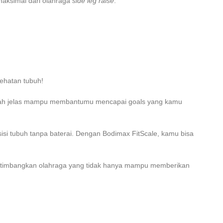
 maksimal dari olahraga
side leg raise
.
sehatan tubuh!
dah jelas mampu membantumu mencapai goals yang kamu
sisi tubuh tanpa baterai. Dengan Bodimax FitScale, kamu bisa
pertimbangkan olahraga yang tidak hanya mampu memberikan