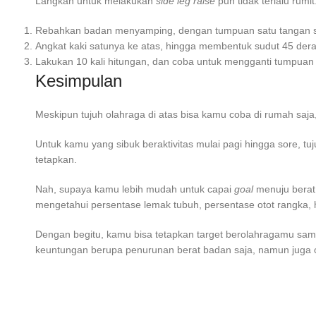
Langkah untuk melakukan
side leg raise
pun tidak terlalu rumi
Rebahkan badan menyamping, dengan tumpuan satu tangan se
Angkat kaki satunya ke atas, hingga membentuk sudut 45 dera
Lakukan 10 kali hitungan, dan coba untuk mengganti tumpuan k
Kesimpulan
Meskipun tujuh olahraga di atas bisa kamu coba di rumah saja
Untuk kamu yang sibuk beraktivitas mulai pagi hingga sore, tuj
tetapkan.
Nah, supaya kamu lebih mudah untuk capai
goal
menuju berat
mengetahui persentase lemak tubuh, persentase otot rangka,
Dengan begitu, kamu bisa tetapkan target berolahragamu sam
keuntungan berupa penurunan berat badan saja, namun juga 