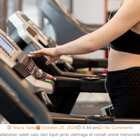
Maria Talita
October 20, 2024
5:44 pm
No Comments
akukan salah satu dari tujuh jenis
olahraga di rumah untuk menurunk