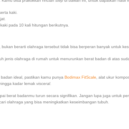
t. Kamu bisa praktikkan rincian
step
di bawah ini, untuk dapatkan hasil
rta kaki.
jat.
aki pada 10 kali hitungan berikutnya.
, bukan berarti olahraga tersebut tidak bisa berperan banyak untuk ke
uh jenis
olahraga di rumah untuk menurunkan berat badan
di atas su
 badan ideal, pastikan kamu punya
Bodimax FitScale
, alat ukur kompo
 hingga kadar lemak
visceral
.
pai berat badanmu turun secara signifikan. Jangan lupa juga untuk 
cari olahraga yang bisa meningkatkan keseimbangan tubuh.