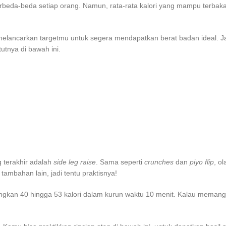
beda-beda setiap orang. Namun, rata-rata kalori yang mampu terbaka
elancarkan targetmu untuk segera mendapatkan berat badan ideal. J
utnya di bawah ini.
 terakhir adalah
side leg raise
. Sama seperti
crunches
dan
piyo flip
, o
ambahan lain, jadi tentu praktisnya!
angkan 40 hingga 53 kalori dalam kurun waktu 10 menit. Kalau memang 