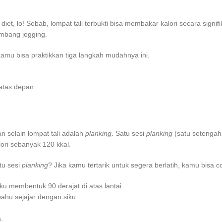
iet, lo! Sebab, lompat tali terbukti bisa membakar kalori secara signifi
imbang jogging.
 kamu bisa praktikkan tiga langkah mudahnya ini.
 atas depan.
 selain lompat tali adalah
planking
. Satu sesi
planking
(satu setengah
ri sebanyak 120 kkal.
tu sesi
planking
? Jika kamu tertarik untuk segera berlatih, kamu bisa c
ku membentuk 90 derajat di atas lantai.
ahu sejajar dengan siku
.