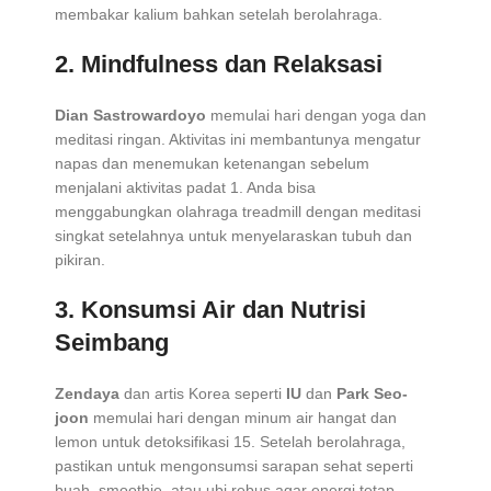
membakar kalium bahkan setelah berolahraga.
2.
Mindfulness dan Relaksasi
Dian Sastrowardoyo
memulai hari dengan yoga dan
meditasi ringan. Aktivitas ini membantunya mengatur
napas dan menemukan ketenangan sebelum
menjalani aktivitas padat
1
. Anda bisa
menggabungkan olahraga treadmill dengan meditasi
singkat setelahnya untuk menyelaraskan tubuh dan
pikiran.
3.
Konsumsi Air dan Nutrisi
Seimbang
Zendaya
dan artis Korea seperti
IU
dan
Park Seo-
joon
memulai hari dengan minum air hangat dan
lemon untuk detoksifikasi
1
5
. Setelah berolahraga,
pastikan untuk mengonsumsi sarapan sehat seperti
buah, smoothie, atau ubi rebus agar energi tetap