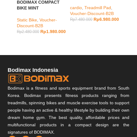
KG / K
BODIMAX COMPACT
Adjust
cardio
,
Treadmill Pad
,
BIKE MINT
Alat L
Voucher-Discount-B2B
Home
Rp
6.980.000
Static Bike
,
Voucher-
Rp
7.480.000
Discount-B2B
Muscle
Rp
1.980.000
Rp
2.480.000
Rp
3.48
Bodimax Indonesia
Bodimax is a fitness and sports equipment brand from South
Korea. Bodimax presents fitness products ranging from
treadmills, spinning bikes and muscle exercise tools to support
people having an active & healthy lifestyle by building their own
dream home gym. The best quality, affordable prices and
multifunctional products in a compact design are the
signatures of BODIMAX.