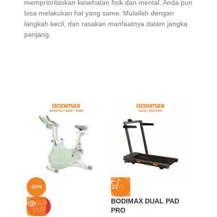
memprioritaskan kesehatan fisik dan mental, Anda pun
bisa melakukan hal yang same. Mulailah dengan
langkah kecil, dan rasakan manfaatnya dalam jangka
panjang.
-20%
-7%
-29%
BODIMAX DUAL PAD
BODIM
SOLD
OUT
PRO
Adjust