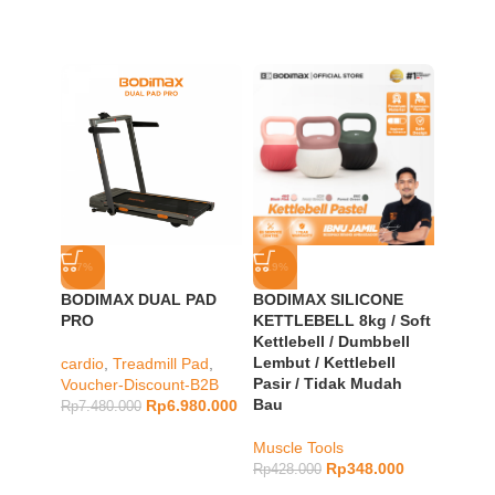
-7%
-19%
-20%
BODIMAX DUAL PAD
BODIMAX SILICONE
SOLD
PRO
KETTLEBELL 8kg / Soft
OUT
Kettlebell / Dumbbell
BODIM
Lembut / Kettlebell
cardio
,
Treadmill Pad
,
GYMNA
Pasir / Tidak Mudah
Voucher-Discount-B2B
Bau
Rp
6.980.000
Rp
7.480.000
Muscle
Rp
148.
Muscle Tools
Rp
348.000
Rp
428.000