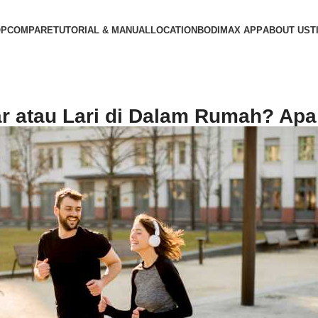
OP
COMPARE
TUTORIAL & MANUAL
LOCATION
BODIMAX APP
ABOUT US
T
uar atau Lari di Dalam Rumah? Ap