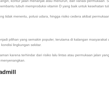
rti angin, kontur jalan menanjak atau menurun, dan variasi permukaan.
a membantu tubuh memproduksi vitamin D yang baik untuk kesehatan tul
ng tidak menentu, polusi udara, hingga risiko cedera akibat permukaan j
menjadi pilihan yang semakin populer, terutama di kalangan masyaraka
 kondisi lingkungan sekitar.
man karena terhindar dari risiko lalu lintas atau permukaan jalan yang
an menyenangkan.
admill