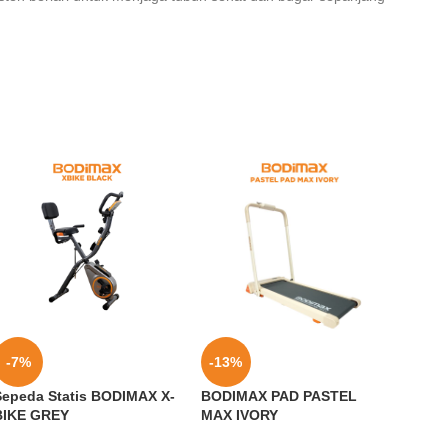
-7%
-13%
-10
Sepeda Statis BODIMAX X-
BODIMAX PAD PASTEL
Bodim
BIKE GREY
MAX IVORY
Fitne