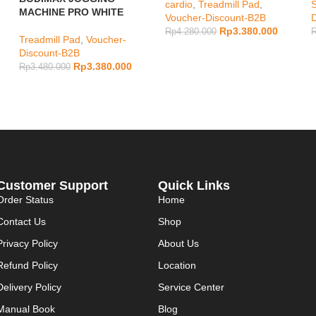
cardio
,
Treadmill Pad
,
S
MACHINE PRO WHITE
Voucher-Discount-B2B
Rp
3.380.000
Rp
4.280.000
Treadmill Pad
,
Voucher-
Discount-B2B
Rp
3.380.000
Rp
3.480.000
Customer Support
Quick Links
Order Status
Home
Contact Us
Shop
Privacy Policy
About Us
Refund Policy
Location
Delivery Policy
Service Center
Manual Book
Blog