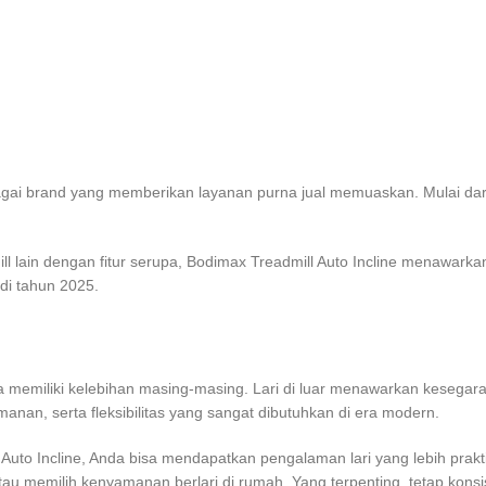
bagai brand yang memberikan layanan purna jual memuaskan. Mulai dari
l lain dengan fitur serupa, Bodimax Treadmill Auto Incline menawarkan
 di tahun 2025.
ya memiliki kelebihan masing-masing. Lari di luar menawarkan kesegara
n, serta fleksibilitas yang sangat dibutuhkan di era modern.
to Incline, Anda bisa mendapatkan pengalaman lari yang lebih praktis, 
au memilih kenyamanan berlari di rumah. Yang terpenting, tetap kons