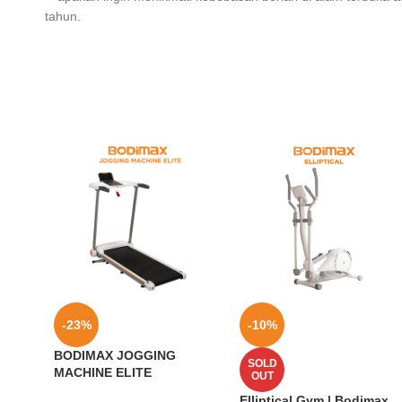
tahun.
-23%
-10%
BODIMAX JOGGING
SOLD
MACHINE ELITE
OUT
Elliptical Gym | Bodimax