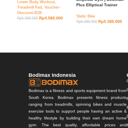
Lower Body Workout
,
Plus Elliptical Trainer
Treadmill Pad
,
Voucher-
Discount-B2B
Static Bike
Rp
4.580.000
Rp
5.980.000
Rp
5.380.000
Rp
5.980.000
Bodimax Indonesia
Bodimax is a fitness and sports equipment brand from
South Korea. Bodimax presents fitness products
ranging from treadmills, spinning bikes and muscle
exercise tools to support people having an active &
healthy lifestyle by building their own dream home
gym. The best quality, affordable prices and