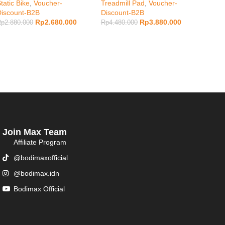
tatic Bike
,
Voucher-
Treadmill Pad
,
Voucher-
Muscl
Discount-B2B
Discount-B2B
Disco
Rp
2.680.000
Rp
3.880.000
Rp
2.880.000
Rp
4.480.000
Rp
2.4
Join Max Team
Affiliate Program
@bodimaxofficial
@bodimax.idn
Bodimax Official