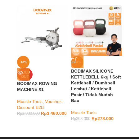
-13%
-30%
-24%
BODIMAX SILICONE
BODIM
SOLD
OUT
KETTLEBELL 6kg / Soft
WHITE
Kettlebell / Dumbbell
BODIMAX ROWING
Lembut / Kettlebell
Static 
MACHINE X1
Pasir / Tidak Mudah
Discou
Bau
Muscle Tools
,
Voucher-
Rp
6.98
Discount-B2B
Muscle Tools
Rp
3.480.000
Rp
3.980.000
Rp
278.000
Rp
398.000