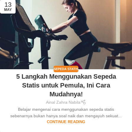
13
MAY
SEPEDA STATIS
5 Langkah Menggunakan Sepeda
Statis untuk Pemula, Ini Cara
Mudahnya!
Ainal Zahra Nabila
Belajar mengenai cara menggunakan sepeda statis
sebenarnya bukan hanya soal naik dan mengayuh sekuat...
CONTINUE READING