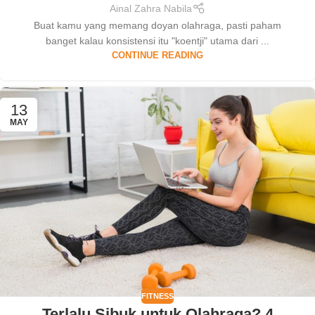
Ainal Zahra Nabila
Buat kamu yang memang doyan olahraga, pasti paham
banget kalau konsistensi itu "koentji" utama dari ...
CONTINUE READING
13
MAY
FITNESS
Terlalu Sibuk untuk Olahraga? 4