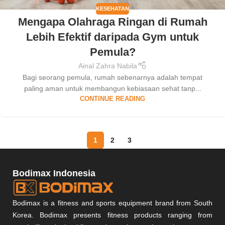
KESEHATAN
Mengapa Olahraga Ringan di Rumah
Lebih Efektif daripada Gym untuk
Pemula?
Ainal Zahra Nabila
Bagi seorang pemula, rumah sebenarnya adalah tempat
paling aman untuk membangun kebiasaan sehat tanp...
CONTINUE READING
1
2
3
Bodimax Indonesia
Bodimax is a fitness and sports equipment brand from South
Korea. Bodimax presents fitness products ranging from