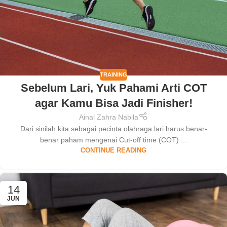
TRAINING
Sebelum Lari, Yuk Pahami Arti COT
agar Kamu Bisa Jadi Finisher!
Ainal Zahra Nabila
Dari sinilah kita sebagai pecinta olahraga lari harus benar-
benar paham mengenai Cut-off time (COT) ...
CONTINUE READING
14
JUN