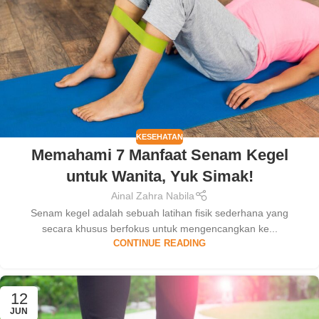
KESEHATAN
Memahami 7 Manfaat Senam Kegel
untuk Wanita, Yuk Simak!
Ainal Zahra Nabila
Senam kegel adalah sebuah latihan fisik sederhana yang
secara khusus berfokus untuk mengencangkan ke...
CONTINUE READING
12
JUN