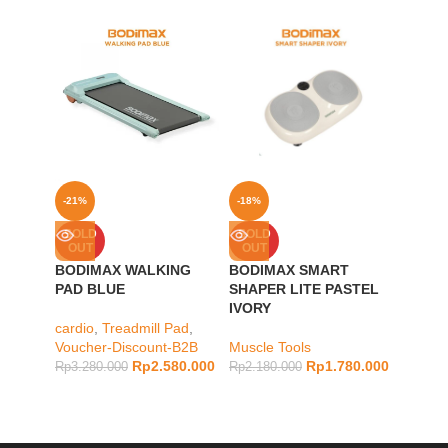
-21%
-18%
-22%
BODIM
SOLD
SOLD
OUT
OUT
cardio
,
BODIMAX WALKING
BODIMAX SMART
Vouche
PAD BLUE
SHAPER LITE PASTEL
IVORY
Rp
5.98
cardio
,
Treadmill Pad
,
Voucher-Discount-B2B
Muscle Tools
Rp
2.580.000
Rp
1.780.000
Rp
3.280.000
Rp
2.180.000