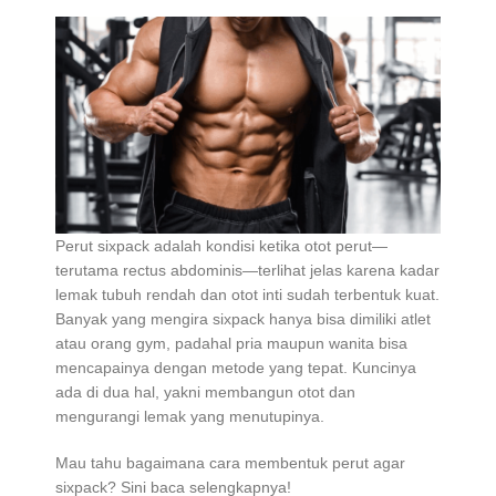
Perut sixpack adalah kondisi ketika otot perut—
terutama rectus abdominis—terlihat jelas karena kadar
lemak tubuh rendah dan otot inti sudah terbentuk kuat.
Banyak yang mengira sixpack hanya bisa dimiliki atlet
atau orang gym, padahal pria maupun wanita bisa
mencapainya dengan metode yang tepat. Kuncinya
ada di dua hal, yakni membangun otot dan
mengurangi lemak yang menutupinya.
Mau tahu bagaimana cara membentuk perut agar
sixpack? Sini baca selengkapnya!