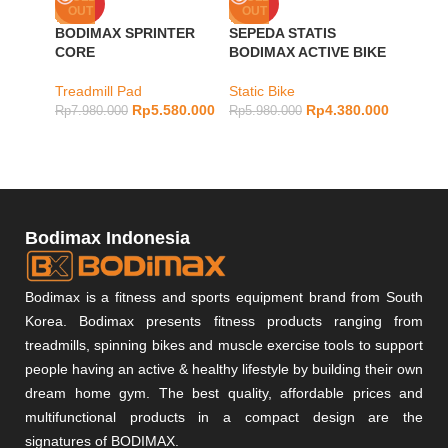
OUT
OUT
WHITE
BODIMAX SPRINTER
SEPEDA STATIS
Full b
CORE
BODIMAX ACTIVE BIKE
Bike
Treadmill Pad
Static Bike
Rp
2.78
Rp
5.580.000
Rp
4.380.000
Rp
7.980.000
Rp
5.980.000
Bodimax Indonesia
Bodimax is a fitness and sports equipment brand from South
Korea. Bodimax presents fitness products ranging from
treadmills, spinning bikes and muscle exercise tools to support
people having an active & healthy lifestyle by building their own
dream home gym. The best quality, affordable prices and
multifunctional products in a compact design are the
signatures of BODIMAX.